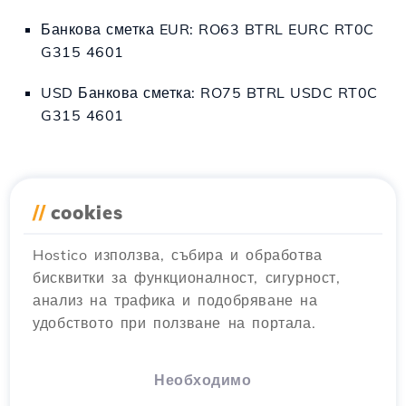
Банкова сметка EUR: RO63 BTRL EURC RT0C
G315 4601
USD Банкова сметка: RO75 BTRL USDC RT0C
G315 4601
За бързото обработване на плащания чрез
//
cookies
директен банков трансфер до клон, е
необходимо да потвърдите плащането си,
Hostico използва, събира и обработва
като изпратите копие на разписката на
бисквитки за функционалност, сигурност,
имейл адрес commercial@hostico.com, и
анализ на трафика и подобряване на
поръчаните услуги ще бъдат активирани
удобството при ползване на портала.
възможно най-скоро.
Необходимо