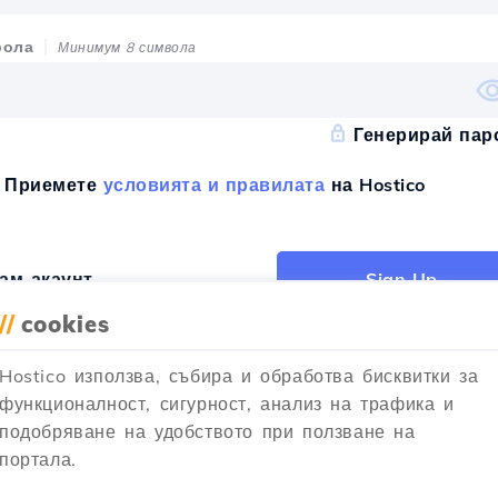
рола
Минимум 8 символа
Генерирай пар
Приемете
условията и правилата
на Hostico
ам акаунт
Sign Up
//
cookies
Hostico използва, събира и обработва бисквитки за
функционалност, сигурност, анализ на трафика и
истрирай се с
подобряване на удобството при ползване на
портала.