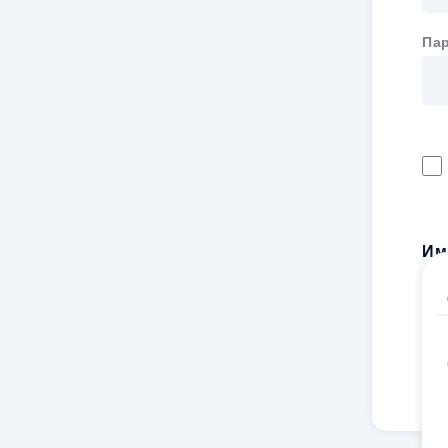
Па
Им
Рег