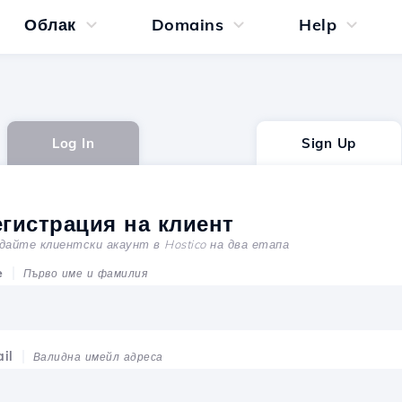
Облак
Domains
Help
Log In
Sign Up
егистрация на клиент
дайте клиентски акаунт в Hostico на два етапа
е
Първо име и фамилия
il
Валидна имейл адреса