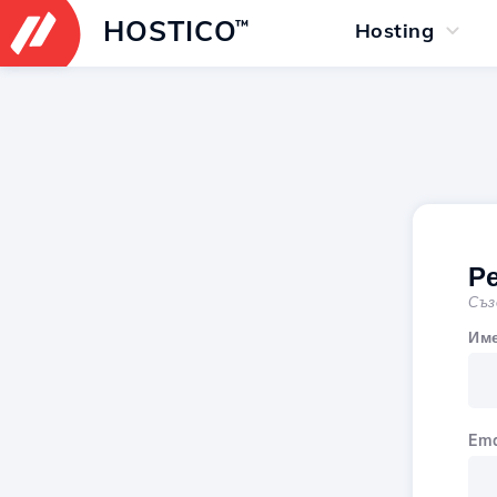
HOSTICO
™
Hosting
Р
Съз
Им
Ema