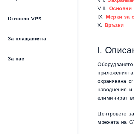
VIII.
Основни 
IX.
Мерки за 
Относно VPS
X.
Връзки
За плащанията
I. Опис
За нас
Оборудването 
приложенията 
охранявана с
наводнения и 
елиминират вс
Центровете за
мрежата на G