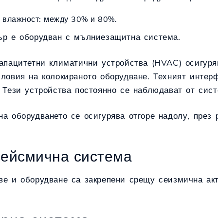
 влажност: между 30% и 80%.
ър е оборудван с мълниезащитна система.
капацитетни климатични устройства (HVAC) осигуря
словия на колокираното оборудване. Техният интер
 Тези устройства постоянно се наблюдават от сис
а оборудването се осигурява отгоре надолу, през 
сейсмична система
ве и оборудване са закрепени срещу сеизмична акт