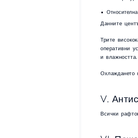
Относителна
Данните цент
Трите високо
оперативни у
и влажността.
Охлаждането н
V. Анти
Всички рафто