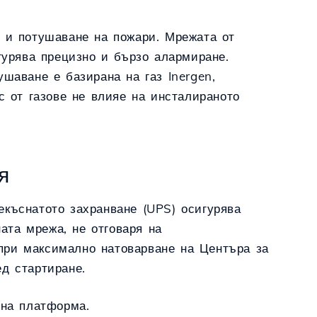
 и потушаване на пожари. Мрежата от
гурява прецизно и бързо алармиране.
шаване е базирана на газ Inergen,
с от газове не влияе на инсталираното
я
къснатото захранване (UPS) осигурява
ната мрежа, не отговаря на
при максимално натоварване на Центъра за
д стартиране.
ена платформа.