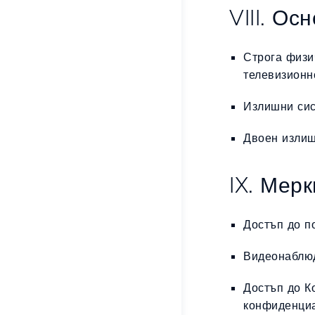
VIII. Ос
Строга физи
телевизионн
Излишни сис
Двоен излиш
IX. Мерк
Достъп до п
Видеонаблюд
Достъп до К
конфиденци