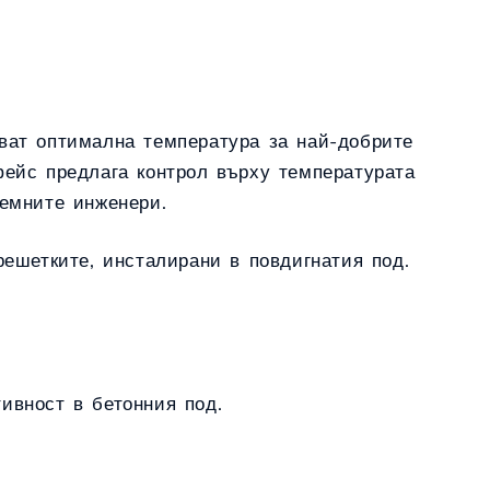
ват оптимална температура за най-добрите
фейс предлага контрол върху температурата
темните инженери.
решетките, инсталирани в повдигнатия под.
ивност в бетонния под.