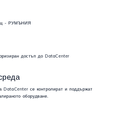
рещ - РУМЪНИЯ
торизиран достъп до DataCenter
 среда
а DataCenter се контролират и поддържат
алираното оборудване.