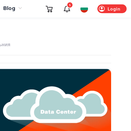
5
Blog
Login
ъния