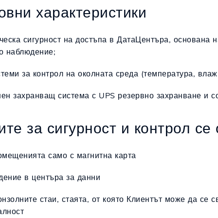
новни характеристики
ческа сигурност на достъпа в ДатаЦентъра, основана на
о наблюдение;
теми за контрол на околната среда (температура, влажн
ен захранващ система с UPS резервно захранване и со
ите за сигурност и контрол се 
омещенията само с магнитна карта
ение в центъра за данни
онзолните стаи, стаята, от която Клиентът може да се 
алност