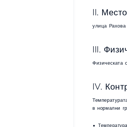
II. Мес
улица Рахова
III. Физ
Физическата 
IV. Кон
Температурат
в нормални гр
Температура