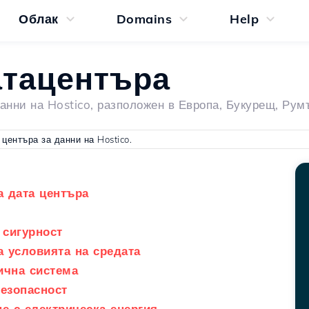
Облак
Domains
Help
атацентъра
анни на Hostico, разположен в Европа, Букурещ, Рум
 центъра за данни на Hostico.
а дата центъра
 сигурност
а условията на средата
ична система
езопасност
е с електрическа енергия