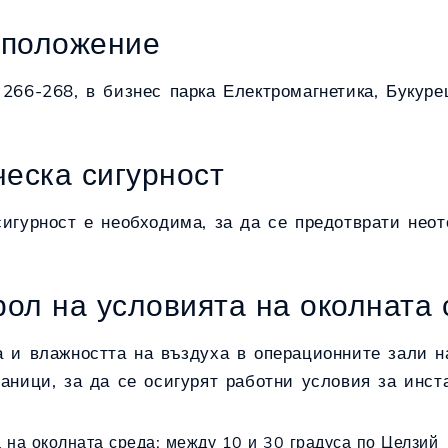
тоположение
 266-268, в бизнес парка Електромагнетика, Буку
ическа сигурност
сигурност е необходима, за да се предотврати нео
трол на условията на околната
а и влажността на въздуха в операционните зали н
аници, за да се осигурят работни условия за инст
 на околната среда: между 10 и 30 градуса по Целзий