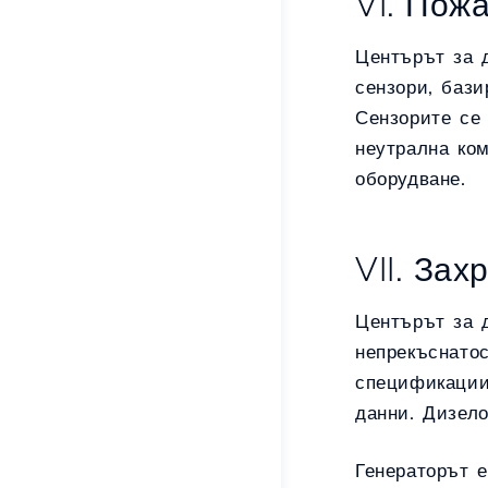
VI. Пож
Центърът за 
сензори, бази
Сензорите се 
неутрална ком
оборудване.
VII. За
Центърът за 
непрекъснатос
спецификации
данни. Дизел
Генераторът 