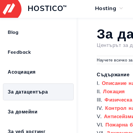
HOSTICO
™
Hosting
За д
Blog
Центърът за д
Feedback
Научете всичко за
Асоциация
Съдържание
I.
Описание н
II.
Локация
За датацентъра
III.
Физическа
IV.
Контрол н
За домейни
V.
Антисейзм
VI.
Пожарна б
За уеб хостинг
VII.
Захранван