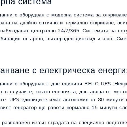
арна система
данни е оборудван с модерна система за откриване
рана на двойно оптично и термално откриване, оси
наблюдават централно 24/7/365. Системата за поту
бинация от аргон, въглероден диоксид и азот. Сме
хранване с електрическа енерги
данни е оборудван с две единици REILO UPS. Непре
т в случаите, когато енергията, доставяна от мест
те. UPS единиците имат автономия от 80 минути 
овият генератор ще работи нормално 15 минути сле
е разположен извън сградата на специално подготв