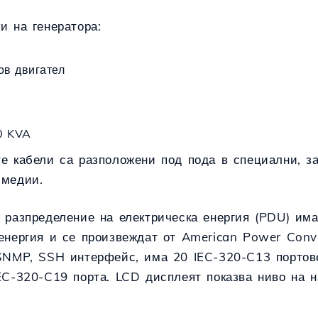
и на генератора:
ов двигател
0 KVA
е кабели са разположени под пода в специални, за
 медии.
а разпределение на електрическа енергия (PDU) им
енергия и се произвеждат от American Power Conv
 SNMP, SSH интерфейс, има 20 IEC-320-C13 портове
EC-320-C19 порта. LCD дисплеят показва ниво на 