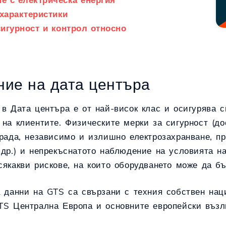
характеристики
сигурност и контрол относно
ание на дата центъра
в Дата центъра е от най-висок клас и осигурява с
на клиентите. Физическите мерки за сигурност (до
града, независимо и излишно електрозахранване, п
др.) и непрекъснатото наблюдение на условията на
якакви рискове, на които оборудването може да б
 данни на GTS са свързани с техния собствен нац
TS Централна Европа и основните европейски възл