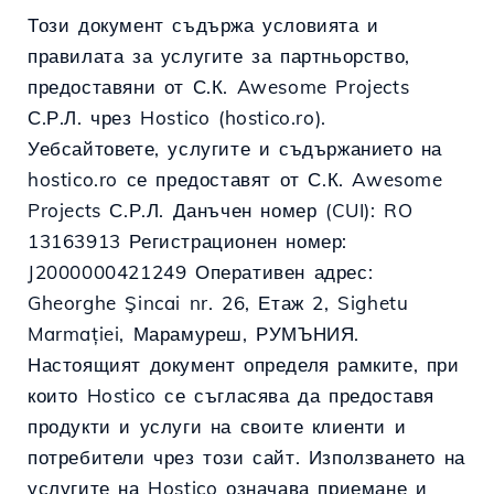
Този документ съдържа условията и
правилата за услугите за партньорство,
предоставяни от С.К. Awesome Projects
С.Р.Л. чрез Hostico (hostico.ro).
Уебсайтовете, услугите и съдържанието на
hostico.ro се предоставят от С.К. Awesome
Projects С.Р.Л. Данъчен номер (CUI): RO
13163913 Регистрационен номер:
J2000000421249 Оперативен адрес:
Gheorghe Şincai nr. 26, Етаж 2, Sighetu
Marmației, Марамуреш, РУМЪНИЯ.
Настоящият документ определя рамките, при
които Hostico се съгласява да предоставя
продукти и услуги на своите клиенти и
потребители чрез този сайт. Използването на
услугите на Hostico означава приемане и