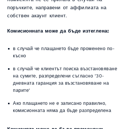
поръчките, направени от аффилиата на
собствен акаунт клиент.
Комисионната може да бъде изтеглена:
в случай че плащането бъде променено по-
късно
в случай че клиентът поиска възстановяване
на сумите, разпределени съгласно '30-
дневната гаранция за възстановяване на
парите'
Ако плащането не е записано правилно,
комисионната няма да бъде разпределена
Комисията може да бъде променяна: