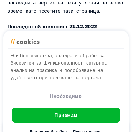
последната версия на тези условия по всяко
време, като посетите тази страница.
Последно обновление: 21.12.2022
//
cookies
Hostico използва, събира и обработва
Този документ е неофициален превод.
бисквитки за функционалност, сигурност,
Юридическият валиден вариант е
анализ на трафика и подобряване на
оригиналният документ на румънски
удобството при ползване на портала.
език. В случай на несъответствия,
румънската версия ще има предимство.
Необходимо
Приемам
Начало
Бисквитки Детайли
Клиент
Количка
Поверителност
Chat
Меню