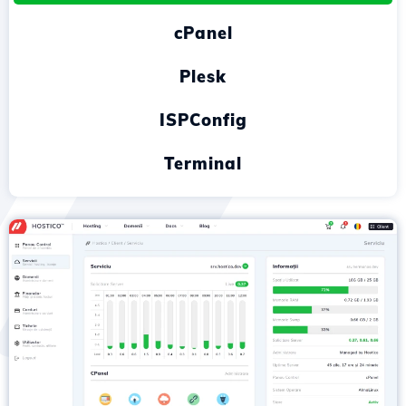
cPanel
Plesk
ISPConfig
Terminal