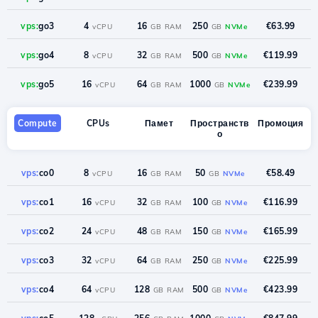
vps:
go3
4
16
250
€63.99
vCPU
GB RAM
GB
NVMe
vps:
go4
8
32
500
€119.99
vCPU
GB RAM
GB
NVMe
vps:
go5
16
64
1000
€239.99
vCPU
GB RAM
GB
NVMe
Compute
CPUs
Памет
Пространств
Промоция
о
vps:
co0
8
16
50
€58.49
vCPU
GB RAM
GB
NVMe
vps:
co1
16
32
100
€116.99
vCPU
GB RAM
GB
NVMe
vps:
co2
24
48
150
€165.99
vCPU
GB RAM
GB
NVMe
vps:
co3
32
64
250
€225.99
vCPU
GB RAM
GB
NVMe
vps:
co4
64
128
500
€423.99
vCPU
GB RAM
GB
NVMe