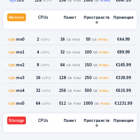
vps:
co5
128
256
1000
€847.99
vCPU
GB RAM
GB
NVMe
Memory
CPUs
Памет
Пространств
Промоция
о
vps:
mo0
2
16
50
€44.99
vCPU
GB RAM
GB
NVMe
vps:
mo1
4
32
100
€89.99
vCPU
GB RAM
GB
NVMe
vps:
mo2
8
64
150
€165.99
vCPU
GB RAM
GB
NVMe
vps:
mo3
16
128
250
€328.99
vCPU
GB RAM
GB
NVMe
vps:
mo4
32
256
500
€615.99
vCPU
GB RAM
GB
NVMe
vps:
mo5
64
512
1000
€1231.99
vCPU
GB RAM
GB
NVMe
Storage
CPUs
Памет
Пространств
Промоция
о