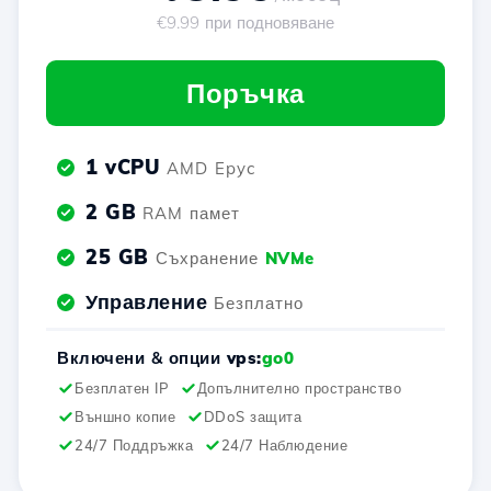
€9.99 при подновяване
Поръчка
1 vCPU
AMD Epyc
2 GB
RAM памет
25 GB
Съхранение
NVMe
Управление
Безплатно
Включени & опции
vps:
go0
Безплатен IP
Допълнително пространство
Външно копие
DDoS защита
24/7 Поддръжка
24/7 Наблюдение