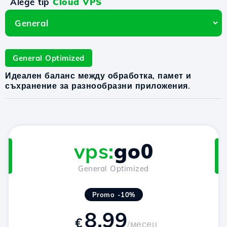
Alege tip
Cloud VPS
General Optimized
Идеален баланс между обработка, памет и
съхранение за разнообразни приложения.
vps:
go0
General Optimized
Promo -10%
8.99
€
/месец