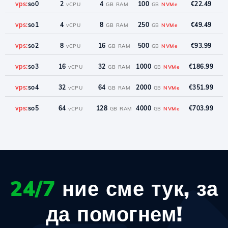
vps:
so0
2
4
100
€22.49
vCPU
GB RAM
GB
NVMe
vps:
so1
4
8
250
€49.49
vCPU
GB RAM
GB
NVMe
vps:
so2
8
16
500
€93.99
vCPU
GB RAM
GB
NVMe
vps:
so3
16
32
1000
€186.99
vCPU
GB RAM
GB
NVMe
vps:
so4
32
64
2000
€351.99
vCPU
GB RAM
GB
NVMe
vps:
so5
64
128
4000
€703.99
vCPU
GB RAM
GB
NVMe
24/7
ние сме тук, за
да помогнем!