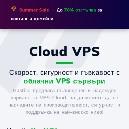
🌞
Summer Sale
— До
70% отстъпка
за
хостинг и домейни
Cloud VPS
Скорост, сигурност и гъвкавост с
облачни VPS сървъри
Hostico предлага пълноценен и надежден
вариант за VPS Cloud, за да можете да се
насладите на производителност, сигурност и
поддръжка на най-високо ниво!