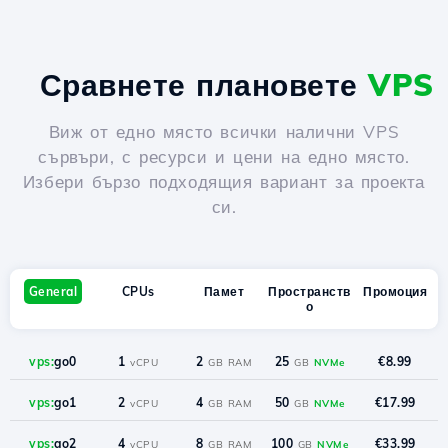
Сравнете плановете
VPS
Виж от едно място всички налични VPS
сървъри, с ресурси и цени на едно място.
Избери бързо подходящия вариант за проекта
си.
General
CPUs
Памет
Пространств
Промоция
о
vps:
go0
1
2
25
€8.99
vCPU
GB RAM
GB
NVMe
vps:
go1
2
4
50
€17.99
vCPU
GB RAM
GB
NVMe
vps:
go2
4
8
100
€33.99
vCPU
GB RAM
GB
NVMe