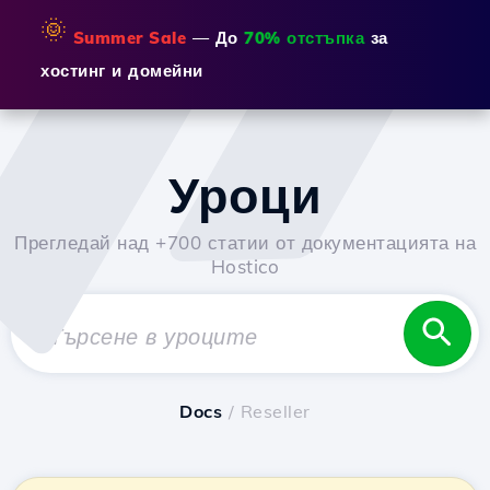
🌞
Summer Sale
— До
70% отстъпка
за
хостинг и домейни
Уроци
Прегледай над +700 статии от документацията на
Hostico
Docs
/ Reseller