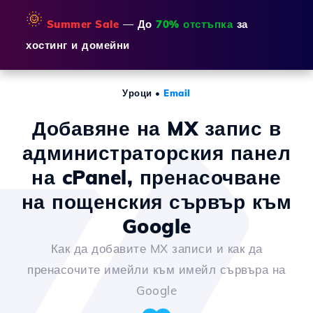
🌞
Summer Sale
— До
70% отстъпка
за
хостинг и домейни
Уроци
•
Email
Добавяне на MX запис в
администраторския панел
на cPanel, пренасочване
на пощенския сървър към
Google
Как да добавите MX записи и как да
пренасочите имейли към имейл сървъра на
Google