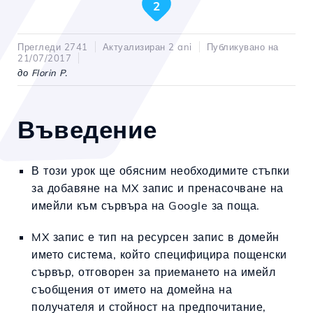
2
Прегледи 2741
Актуализиран 2 ani
Публикувано на
21/07/2017
до Florin P.
Въведение
В този урок ще обясним необходимите стъпки
за добавяне на MX запис и пренасочване на
имейли към сървъра на Google за поща.
MX запис е тип на ресурсен запис в домейн
името система, който специфицира пощенски
сървър, отговорен за приемането на имейл
съобщения от името на домейна на
получателя и стойност на предпочитание,