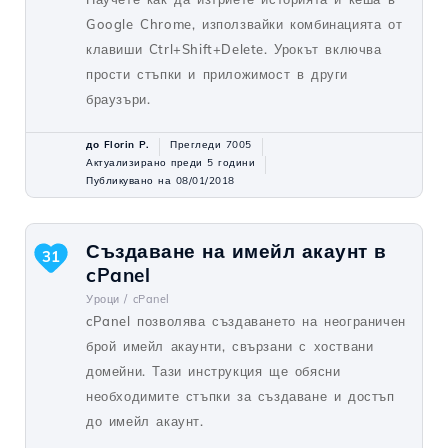
Google Chrome, използвайки комбинацията от
клавиши Ctrl+Shift+Delete. Урокът включва
прости стъпки и приложимост в други
браузъри.
до Florin P.
Прегледи 7005
Актуализирано преди 5 години
Публикувано на 08/01/2018
Създаване на имейл акаунт в
31
cPanel
Уроци /
cPanel
cPanel позволява създаването на неограничен
брой имейл акаунти, свързани с хоствани
домейни. Тази инструкция ще обясни
необходимите стъпки за създаване и достъп
до имейл акаунт.