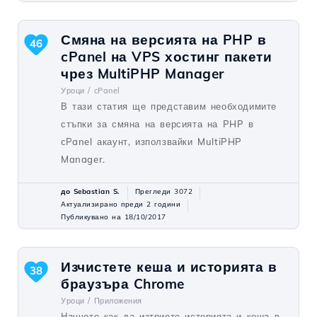
Смяна на версията на PHP в
46
cPanel на VPS хостинг пакети
чрез MultiPHP Manager
Уроци /
cPanel
В тази статия ще представим необходимите
стъпки за смяна на версията на PHP в
cPanel акаунт, използвайки MultiPHP
Manager.
до Sebastian S.
Прегледи 3072
Актуализирано преди 2 години
Публикувано на 18/10/2017
Изчистете кеша и историята в
38
браузъра Chrome
Уроци /
Приложения
Научете как да изтриете историята и кеша в