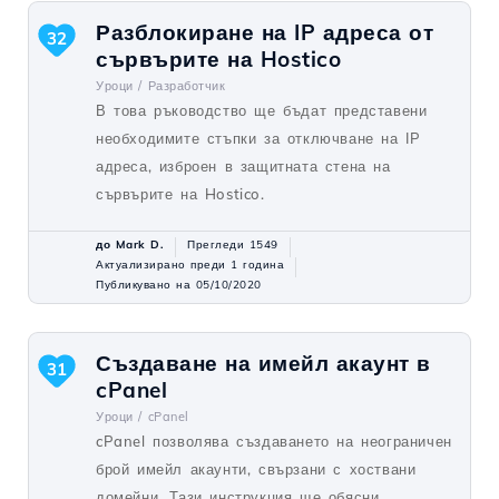
Разблокиране на IP адреса от
32
сървърите на Hostico
Уроци /
Разработчик
В това ръководство ще бъдат представени
необходимите стъпки за отключване на IP
адреса, изброен в защитната стена на
сървърите на Hostico.
до Mark D.
Прегледи 1549
Актуализирано преди 1 година
Публикувано на 05/10/2020
Създаване на имейл акаунт в
31
cPanel
Уроци /
cPanel
cPanel позволява създаването на неограничен
брой имейл акаунти, свързани с хоствани
домейни. Тази инструкция ще обясни