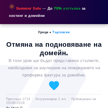
🌞
Summer Sale
— До
70% отстъпка
за
хостинг и домейни
Уроци
•
Търговски
Отмяна на подновяване на
домейн.
В този урок ще бъдат представени стъпките,
необходими за анулиране на генерирането на
проформа фактура за домейни.
Прегледи 1714
Актуализиран 2 ani
Публикувано на
20/08/2018
до Mark D.