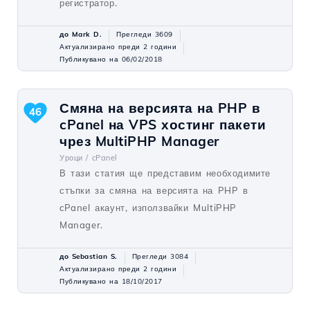
регистратор.
до Mark D.
Прегледи 3609
Актуализирано преди 2 години
Публикувано на 06/02/2018
Смяна на версията на PHP в
46
cPanel на VPS хостинг пакети
чрез MultiPHP Manager
Уроци /
cPanel
В тази статия ще представим необходимите
стъпки за смяна на версията на PHP в
cPanel акаунт, използвайки MultiPHP
Manager.
до Sebastian S.
Прегледи 3084
Актуализирано преди 2 години
Публикувано на 18/10/2017