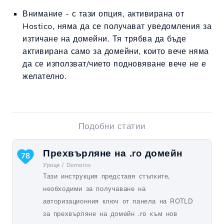
Внимание - с тази опция, активирана от
Hostico, няма да се получават уведомления за
изтичане на домейни. Тя трябва да бъде
активирана само за домейни, които вече няма
да се използват/чието подновяване вече не е
желателно.
Подобни статии
Прехвърляне на .ro домейн
78
Уроци /
Domains
Тази инструкция представя стъпките,
необходими за получаване на
авторизационния ключ от панела на ROTLD
за прехвърляне на домейн .ro към нов