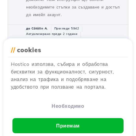
необходимите стъпки за създаване и достъп
до имейл акаунт.
до Cătălin A.
Прегледи 5942
Актуализирано преди 2 години
Публикувано на 28/06/2017
//
cookies
Добавяне на вторичен контакт
27
Hostico използва, събира и обработва
(Подконтакт)
бисквитки за функционалност, сигурност,
Уроци /
Търговски
анализ на трафика и подобряване на
Добавете вторичен контакт в акаунта на
удобството при ползване на портала.
клиента Hostico, следвайки простите стъпки.
Уверете се, че имате съществуващ акаунт и
активирайте необходимите права.
Необходимо
до Mark D.
Прегледи 3180
Актуализирано преди 2 години
Приемам
Публикувано на 08/07/2017