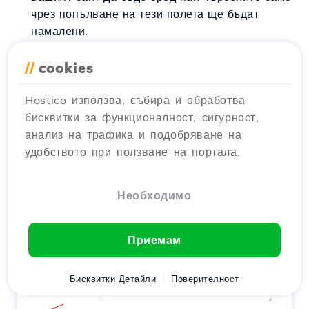
чрез попълване на тези полета ще бъдат
намалени.
Ако условията са по-необичайни,
//
cookies
позиционирането ще бъде по-добро, но броят
на тези, които търсят тези думи, ще бъде по-
Hostico използва, събира и обработва
малък. Когато става въпрос за оптимизация на
бисквитки за функционалност, сигурност,
SEO, трябва да се намери подходящ баланс.
анализ на трафика и подобряване на
удобството при ползване на портала.
Необходимо
Приемам
Бисквитки Детайли
Поверителност