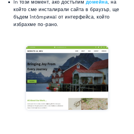
În този момент, ако достъпим
домейна
, на
който сме инсталирали сайта в браузър, ще
бъдем întâmpинаï от интерфейса, който
избрахме по-рано.