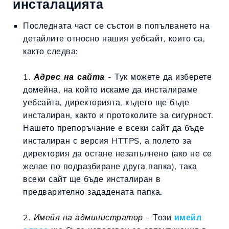
инсталацията
Последната част се състои в попълването на
детайлите относно нашия уебсайт, които са,
както следва:
1.
Адрес на сайта
- Тук можете да изберете
домейна, на който искаме да инсталираме
уебсайта, директорията, където ще бъде
инсталиран, както и протоколите за сигурност.
Нашето препоръчание е всеки сайт да бъде
инсталиран с версия HTTPS, а полето за
директория да остане незапълнено (ако не се
желае по подразбиране друга папка), така
всеки сайт ще бъде инсталиран в
предварително зададената папка.
2.
Имейл на администратор
- Този
имейл