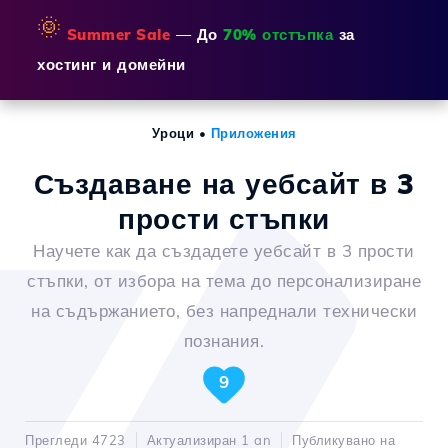
🌞
Summer Sale
— До
70% отстъпка
за
хостинг и домейни
Уроци
•
Приложения
Създаване на уебсайт в 3
прости стъпки
Научете как да създадете уебсайт в 3 прости
стъпки, от избора на тема до персонализиране
на съдържанието, без напреднали технически
познания.
9
Прегледи 4723
Актуализиран 1 an
Публикувано на