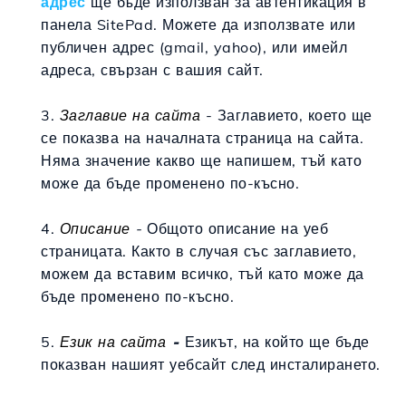
адрес
ще бъде използван за автентикация в
панела SitePad. Можете да използвате или
публичен адрес (gmail, yahoo), или имейл
адреса, свързан с вашия сайт.
3.
Заглавие на сайта
- Заглавието, което ще
се показва на началната страница на сайта.
Няма значение какво ще напишем, тъй като
може да бъде променено по-късно.
4.
Описание
-
Общото описание на уеб
страницата. Както в случая със заглавието,
можем да вставим всичко, тъй като може да
бъде променено по-късно.
5.
Език на сайта
-
Езикът, на който ще бъде
показван нашият уебсайт след инсталирането.