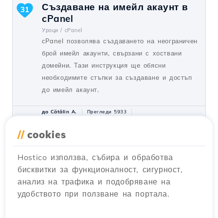
Създаване на имейл акаунт в
31
cPanel
Уроци /
cPanel
cPanel позволява създаването на неограничен
брой имейл акаунти, свързани с хоствани
домейни. Тази инструкция ще обясни
необходимите стъпки за създаване и достъп
до имейл акаунт.
до Cătălin A.
Прегледи 5933
Актуализирано преди 2 години
Публикувано на 28/06/2017
//
cookies
Hostico използва, събира и обработва
SSH настройки в Webuzo
20
бисквитки за функционалност, сигурност,
Уроци /
Webuzo
анализ на трафика и подобряване на
В този урок ще научите как да блокирате
удобството при ползване на портала.
SSH достъпа на Webuzo сървъра,
активирайки връзката и конфигурирайки