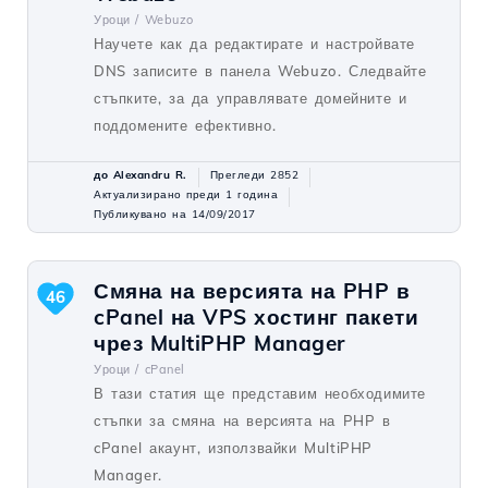
Уроци /
Webuzo
Научете как да редактирате и настройвате
DNS записите в панела Webuzo. Следвайте
стъпките, за да управлявате домейните и
поддомените ефективно.
до Alexandru R.
Прегледи 2852
Актуализирано преди 1 година
Публикувано на 14/09/2017
Смяна на версията на PHP в
46
cPanel на VPS хостинг пакети
чрез MultiPHP Manager
Уроци /
cPanel
В тази статия ще представим необходимите
стъпки за смяна на версията на PHP в
cPanel акаунт, използвайки MultiPHP
Manager.