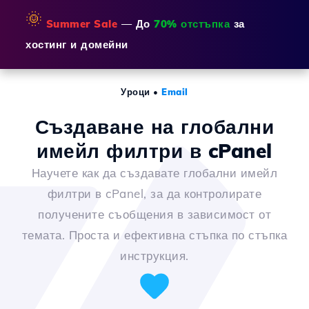
🌞
Summer Sale
— До
70% отстъпка
за
хостинг и домейни
Уроци
•
Email
Създаване на глобални
имейл филтри в cPanel
Научете как да създавате глобални имейл
филтри в cPanel, за да контролирате
получените съобщения в зависимост от
темата. Проста и ефективна стъпка по стъпка
инструкция.