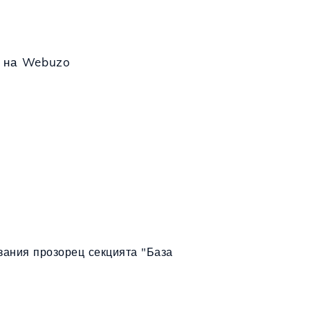
л на Webuzo
зания прозорец секцията "База