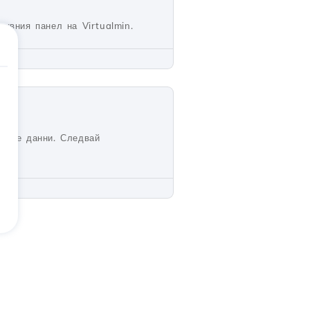
ивния панел на Virtualmin.
воите данни. Следвай