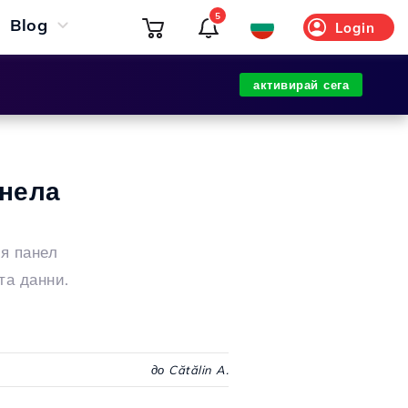
5
Blog
Login
активирай сега
анела
я панел
та данни.
до Cătălin A.