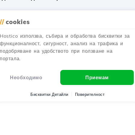
им необходимите стъпки за качване на база данни в администрат
//
cookies
Актуализирано преди 1 година
Публикувано на 29/01/2020
Hostico използва, събира и обработва бисквитки за
функционалност, сигурност, анализ на трафика и
щита с парола на директория в Webuzo
подобряване на удобството при ползване на
портала.
 да паролиш дирекция в Webuzo, със стъпки за сигурност на т
Необходимо
Приемам
Актуализирано преди 1 година
Публикувано на 12/06/2018
Бисквитки Детайли
Поверителност