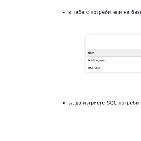
в таба с потребители на ба
за да изтриете SQL потреби