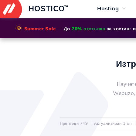
HOSTICO
™
Hosting
🌞
Summer Sale
— До
70% отстъпка
за хостинг 
Изтр
Научет
Webuzo, 
Прегледи 749
Актуализиран 1 an