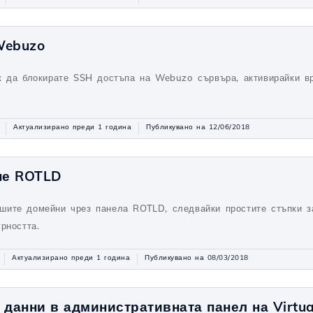
Webuzo
к да блокирате SSH достъпа на Webuzo сървъра, активирайки в
Актуализирано преди 1 година
Публикувано на 12/06/2018
не ROTLD
шите домейни чрез панела ROTLD, следвайки простите стъпки з
рността.
Актуализирано преди 1 година
Публикувано на 08/03/2018
 данни в административната панел на Virtua