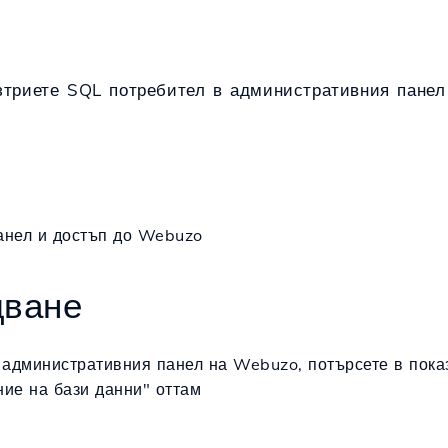
изтриете SQL потребител в административния пане
анел и достъп до Webuzo
дване
в административния панел на Webuzo, потърсете в пока
ние на бази данни" оттам