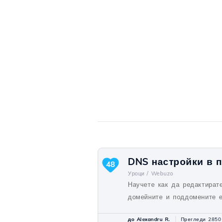
DNS настройки в 
48
Уроци /
Webuzo
Научете как да редактират
домейните и поддомените 
до Alexandru R.
Прегледи 2850