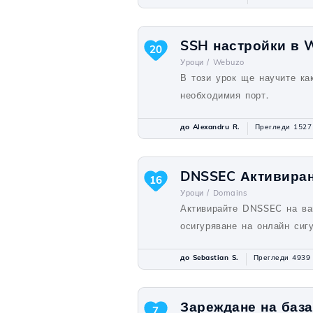
SSH настройки в 
20
Уроци /
Webuzo
В този урок ще научите ка
необходимия порт.
до Alexandru R.
Прегледи 1527
DNSSEC Активира
16
Уроци /
Domains
Активирайте DNSSEC на ва
осигуряване на онлайн сигу
до Sebastian S.
Прегледи 4939
Зареждане на база
7