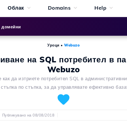
Облак
Domains
Help
и домейни
Уроци
•
Webuzo
иване на SQL потребител в п
Webuzo
е как да изтриете потребител SQL в административни
стъпка по стъпка, за да управлявате ефективно база
Публикувано на 08/08/2018