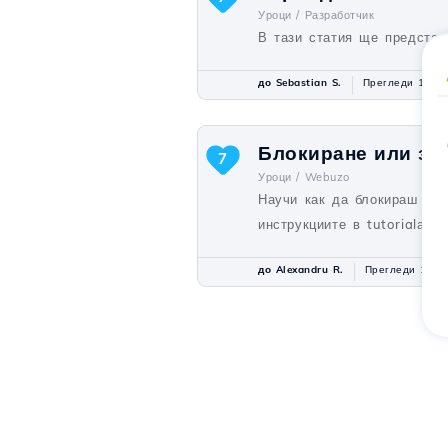
Уроци /
Разработчик
В тази статия ще представ
до Sebastian S.
Прегледи 1330
Блокиране или за
7
Уроци /
Webuzo
Научи как да блокираш или
инструкциите в tutorialа!
до Alexandru R.
Прегледи 1154