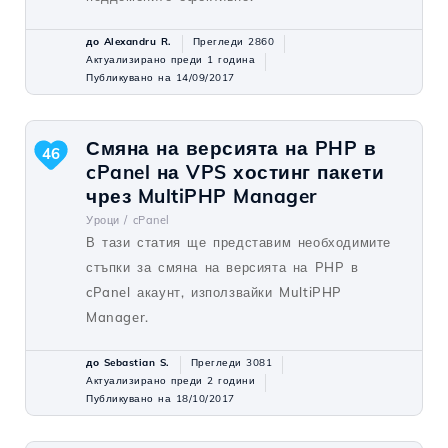
до Alexandru R.
Прегледи 2860
Актуализирано преди 1 година
Публикувано на 14/09/2017
Смяна на версията на PHP в
46
cPanel на VPS хостинг пакети
чрез MultiPHP Manager
Уроци /
cPanel
В тази статия ще представим необходимите
стъпки за смяна на версията на PHP в
cPanel акаунт, използвайки MultiPHP
Manager.
до Sebastian S.
Прегледи 3081
Актуализирано преди 2 години
Публикувано на 18/10/2017