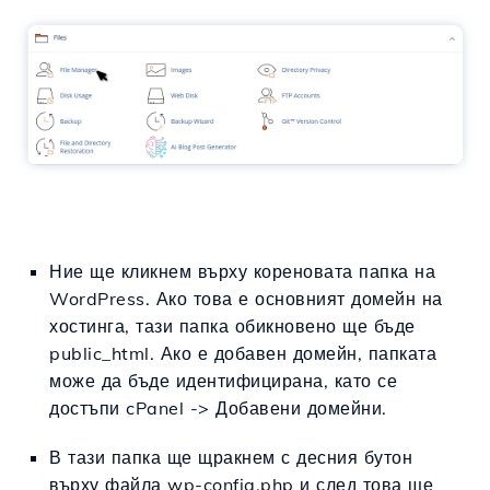
Ние ще кликнем върху кореновата папка на
WordPress. Ако това е основният домейн на
хостинга, тази папка обикновено ще бъде
public_html. Ако е добавен домейн, папката
може да бъде идентифицирана, като се
достъпи cPanel -> Добавени домейни.
В тази папка ще щракнем с десния бутон
върху файла wp-config.php и след това ще