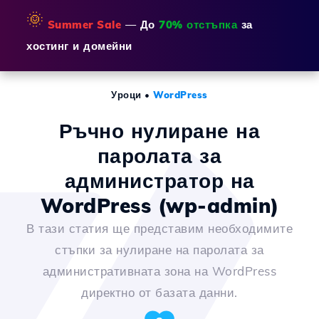
🌞
Summer Sale
— До
70% отстъпка
за
хостинг и домейни
Уроци
•
WordPress
Ръчно нулиране на
паролата за
администратор на
WordPress (wp-admin)
В тази статия ще представим необходимите
стъпки за нулиране на паролата за
административната зона на WordPress
директно от базата данни.