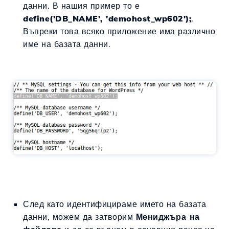
данни. В нашия пример то е
define('DB_NAME', 'demohost_wp602');
.
Въпреки това всяко приложение има различно
име на базата данни.
След като идентифицираме името на базата
данни, можем да затворим
Мениджъра на