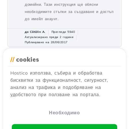
домейни. Тази инструкция ще обясни
необходимите стъпки за създаване и достъп
до имейл акаунт.
до Cătălin A.
Прегледи 5940
Актуализирано преди 2 години
Публикувано на 28/06/2017
//
cookies
Инсталиране на SSL
27
сертификат в WordPress
Hostico използва, събира и обработва
Уроци /
WordPress
бисквитки за функционалност, сигурност,
Научи се как да инсталираш SSL сертификат
анализ на трафика и подобряване на
в WordPress, осигурявайки автоматично
удобството при ползване на портала.
пренасочване към HTTPS и криптиране на
прехвърлените данни. Следвай простите
стъпки!
Необходимо
до Cătălin A.
Прегледи 8147