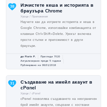
Изчистете кеша и историята в
38
браузъра Chrome
Уроци /
Приложения
Научете как да изтриете историята и кеша в
Google Chrome, използвайки комбинацията от
клавиши Ctrl+Shift+Delete. Урокът включва
прости стъпки и приложимост в други
браузъри.
до Florin P.
Прегледи 7020
Актуализирано преди 5 години
Публикувано на 08/01/2018
Създаване на имейл акаунт в
31
cPanel
Уроци /
cPanel
cPanel позволява създаването на неограничен
брой имейл акаунти, свързани с хоствани