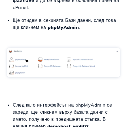
файлове
и да се върнем в основния панел на
cPanel.
Ще отидем в секцията Бази данни, след това
ще кликнем на
phpMyAdmin
.
След като интерфейсът на phpMyAdmin се
зареди, ще кликнем върху базата данни с
името, получено в предишната стъпка. В
нашия пример
demohost_wp602.