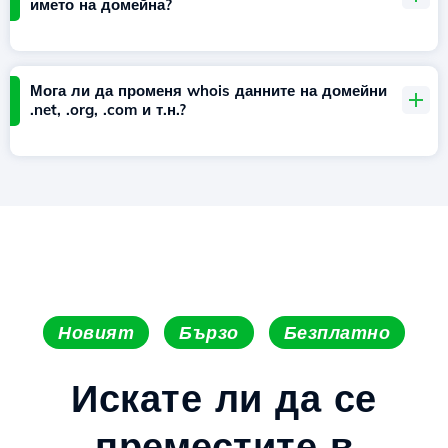
името на домейна?
Мога ли да променя whois данните на домейни
.net, .org, .com и т.н.?
Новият
Бързо
Безплатно
Искате ли да се
преместите в