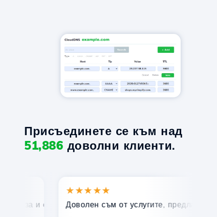
Присъединете се към над
51,886
доволни клиенти.
★★★★★
★
бърза и ефективна техническа поддръжка.
Доволен съм от услугите, предлагани от Ho
По