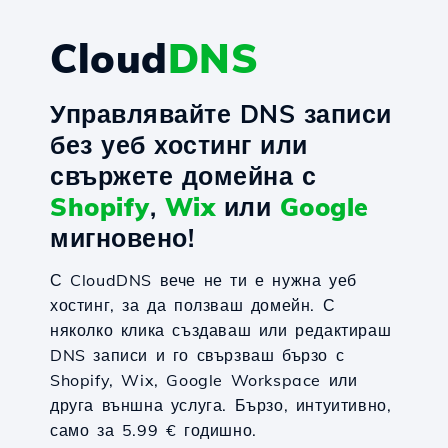
Cloud
DNS
Управлявайте DNS записи
без уеб хостинг или
свържете домейна с
Shopify
,
Wix
или
Google
мигновено!
С CloudDNS вече не ти е нужна уеб
хостинг, за да ползваш домейн. С
няколко клика създаваш или редактираш
DNS записи и го свързваш бързо с
Shopify, Wix, Google Workspace или
друга външна услуга. Бързо, интуитивно,
само за 5.99 € годишно.