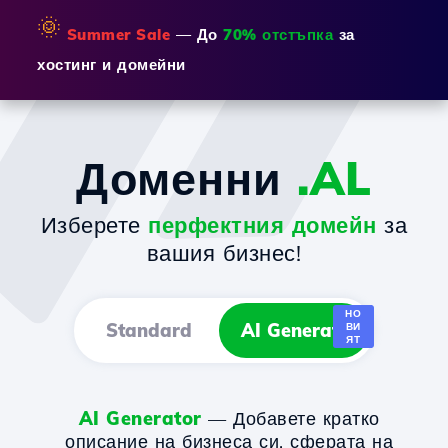
🌞
Summer Sale
— До
70% отстъпка
за
хостинг и домейни
Доменни
.AL
Изберете
перфектния домейн
за
вашия бизнес!
НО
Standard
AI Generator
ВИ
ЯТ
AI Generator
— Добавете кратко
описание на бизнеса си, сферата на