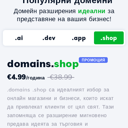
Популярни домейни
Домейн разширения
идеални
за
представяне на вашия бизнес!
.ai
.dev
.app
.shop
domains.
shop
ПРОМОЦИЯ
€4.99
€38.99
/година
.domains .shop са идеалният избор за
онлайн магазини и бизнеси, които искат
да привлекат клиенти от цял свят. Тази
запомняща се разширение мигновено
предава идеята за търговия и