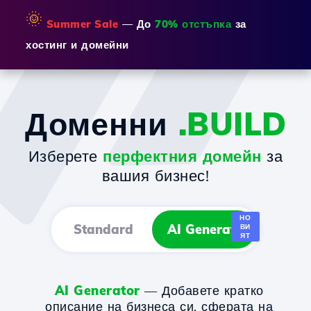
🌞
Summer Sale
— До
70% отстъпка
за
хостинг и домейни
Доменни
.BUILD
Изберете
перфектния домейн
за
вашия бизнес!
НО
Standard
AI Generator
ВИ
ЯТ
AI Generator
— Добавете кратко
описание на бизнеса си, сферата на