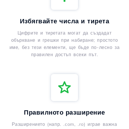
Избягвайте числа и тирета
Цифрите и тиретата могат да създадат
объркване и грешки при набиране; простото
име, без тези елементи, ще бъде по-лесно за
правилен достъп всеки път.
Правилното разширение
Разширението (напр. .com, .ro) играе важна