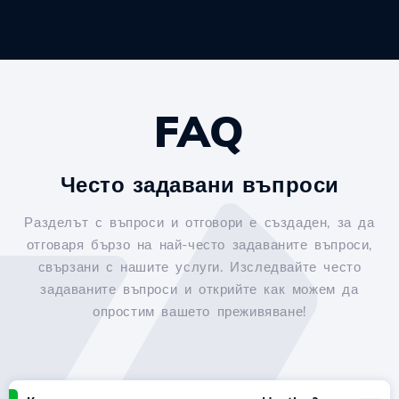
FAQ
Често задавани въпроси
Разделът с въпроси и отговори е създаден, за да
отговаря бързо на най-често задаваните въпроси,
свързани с нашите услуги. Изследвайте често
задаваните въпроси и открийте как можем да
опростим вашето преживяване!