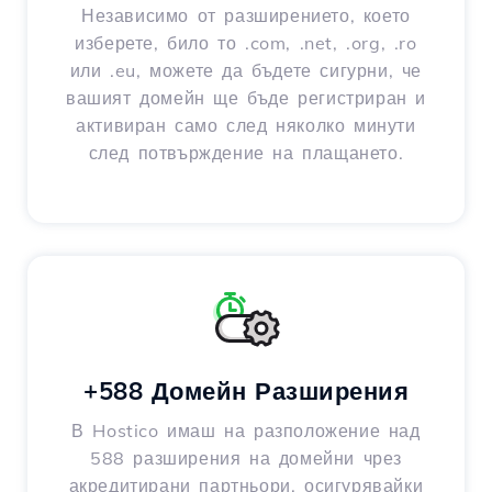
Независимо от разширението, което
изберете, било то .com, .net, .org, .ro
или .eu, можете да бъдете сигурни, че
вашият домейн ще бъде регистриран и
активиран само след няколко минути
след потвърждение на плащането.
+588 Домейн Разширения
В Hostico имаш на разположение над
588 разширения на домейни чрез
акредитирани партньори, осигурявайки