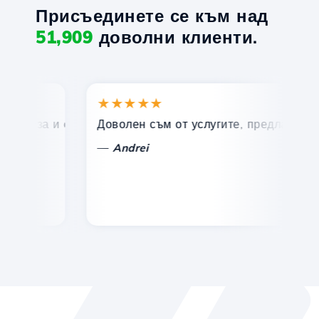
Присъединете се към над
51,909
доволни клиенти.
★★★★★
★
бърза и ефективна техническа поддръжка.
Доволен съм от услугите, предлагани от Ho
По
—
Andrei