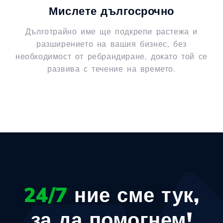
Мислете дългосрочно
Дълготрайно име ще подкрепи растежа и
разширението на вашия бизнес, без
необходимост от ребрандиране, докато той се
развива с течение на времето.
24/7
ние сме тук,
за да помогнем!