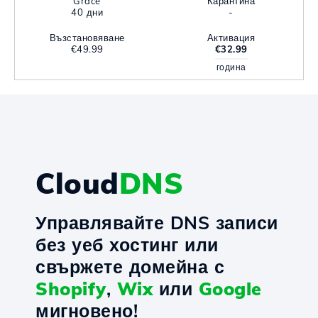
Grace
Карантина
40 дни
-
Възстановяване
Активация
€49.99
€32.99
година
Cloud
DNS
Управлявайте DNS записи
без уеб хостинг или
свържете домейна с
Shopify
,
Wix
или
Google
мигновено!