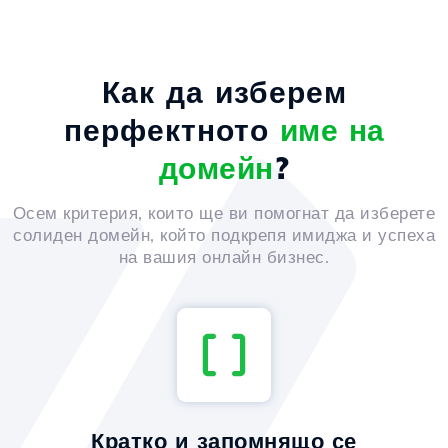
Как да изберем
перфектното
име на
домейн
?
Осем критерия, които ще ви помогнат да изберете
солиден домейн, който подкрепя имиджа и успеха
на вашия онлайн бизнес.
Кратко и запомнящо се