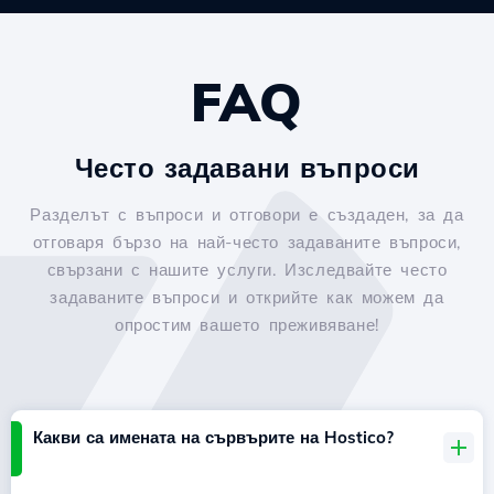
FAQ
Често задавани въпроси
Разделът с въпроси и отговори е създаден, за да
отговаря бързо на най-често задаваните въпроси,
свързани с нашите услуги. Изследвайте често
задаваните въпроси и открийте как можем да
опростим вашето преживяване!
Какви са имената на сървърите на Hostico?