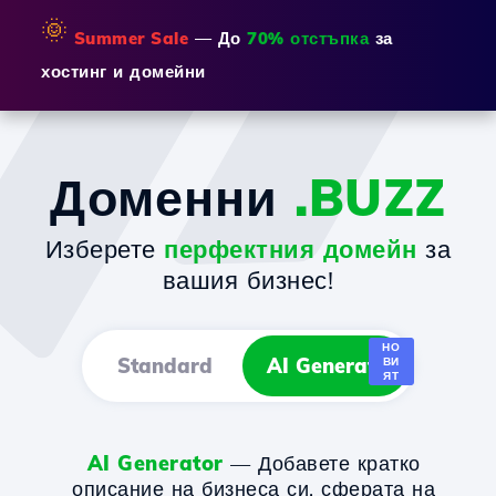
🌞
Summer Sale
— До
70% отстъпка
за
хостинг и домейни
Доменни
.BUZZ
Изберете
перфектния домейн
за
вашия бизнес!
НО
Standard
AI Generator
ВИ
ЯТ
AI Generator
— Добавете кратко
описание на бизнеса си, сферата на