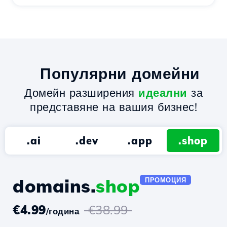
Популярни домейни
Домейн разширения
идеални
за
представяне на вашия бизнес!
.ai
.dev
.app
.shop
domains.
shop
ПРОМОЦИЯ
€4.99
€38.99
/година