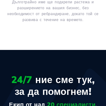
Дълготрайно име ще подкрепи растежа и
разширението на вашия бизнес, без
необходимост от ребрандиране, докато той се
развива с течение на времето.
24/7
ние сме тук,
за да помогнем!
Екип от над
20 специалисти
,