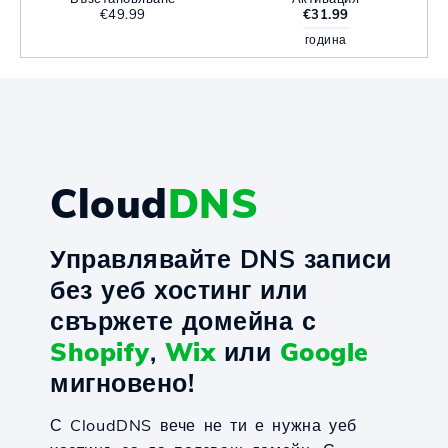
€49.99
€31.99
година
Cloud
DNS
Управлявайте DNS записи
без уеб хостинг или
свържете домейна с
Shopify
,
Wix
или
Google
мигновено!
С CloudDNS вече не ти е нужна уеб