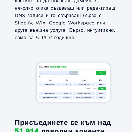
хостинг, за да ползваш домейн. С
няколко клика създаваш или редактираш
DNS записи и го свързваш бързо с
Shopify, Wix, Google Workspace или
друга външна услуга. Бързо, интуитивно,
само за 5.99 € годишно.
Присъединете се към над
51,914
доволни клиенти.