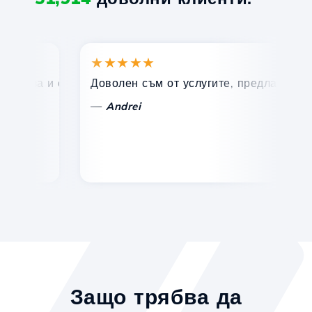
★★★★★
★
ърза и ефективна техническа поддръжка.
Доволен съм от услугите, предлагани от Hos
Поз
—
—
Andrei
Защо трябва да