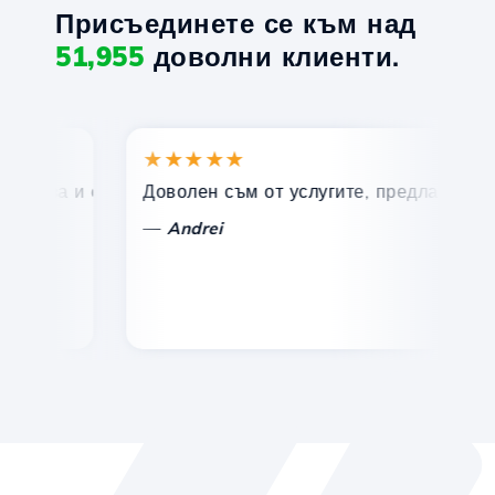
Присъединете се към над
51,955
доволни клиенти.
★★★★★
★
рза и ефективна техническа поддръжка.
Доволен съм от услугите, предлагани от Hos
Поз
—
—
Andrei
V