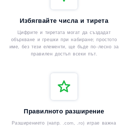
Избягвайте числа и тирета
Цифрите и тиретата могат да създадат
объркване и грешки при набиране; простото
име, без тези елементи, ще бъде по-лесно за
правилен достъп всеки път.
Правилното разширение
Разширението (напр. .com, .ro) играе важна