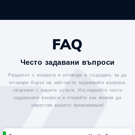
FAQ
Често задавани въпроси
Разделът с въпроси и отговори е създаден, за да
отговаря бързо на най-често задаваните въпроси,
свързани с нашите услуги. Изследвайте често
задаваните въпроси и открийте как можем да
опростим вашето преживяване!