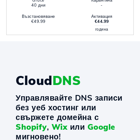
Grace
Карантина
40 дни
-
Възстановяване
Активация
€49.99
€44.99
година
Cloud
DNS
Управлявайте DNS записи
без уеб хостинг или
свържете домейна с
Shopify
,
Wix
или
Google
мигновено!