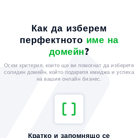
Как да изберем
перфектното
име на
домейн
?
Осем критерия, които ще ви помогнат да изберете
солиден домейн, който подкрепя имиджа и успеха
на вашия онлайн бизнес.
Кратко и запомнящо се