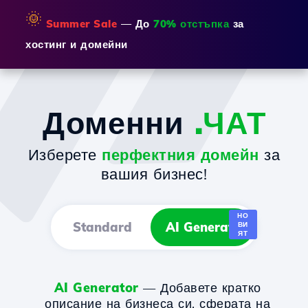
🌞
Summer Sale
— До
70% отстъпка
за
хостинг и домейни
Доменни
.ЧАТ
Изберете
перфектния домейн
за
вашия бизнес!
НО
Standard
AI Generator
ВИ
ЯТ
AI Generator
— Добавете кратко
описание на бизнеса си, сферата на