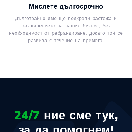
Мислете дългосрочно
Дълготрайно име ще подкрепи растежа и
разширението на вашия бизнес, без
необходимост от ребрандиране, докато той се
развива с течение на времето.
24/7
ние сме тук,
за да помогнем!