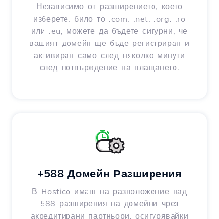
Независимо от разширението, което
изберете, било то .com, .net, .org, .ro
или .eu, можете да бъдете сигурни, че
вашият домейн ще бъде регистриран и
активиран само след няколко минути
след потвърждение на плащането.
+588 Домейн Разширения
В Hostico имаш на разположение над
588 разширения на домейни чрез
акредитирани партньори, осигурявайки