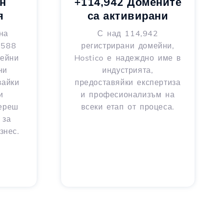
н
+114,942 Домените
я
са активирани
на
С над 114,942
 588
регистрирани домейни,
мейни
Hostico е надеждно име в
ни
индустрията,
вайки
предоставяйки експертиза
и
и професионализъм на
береш
всеки етап от процеса.
 за
знес.