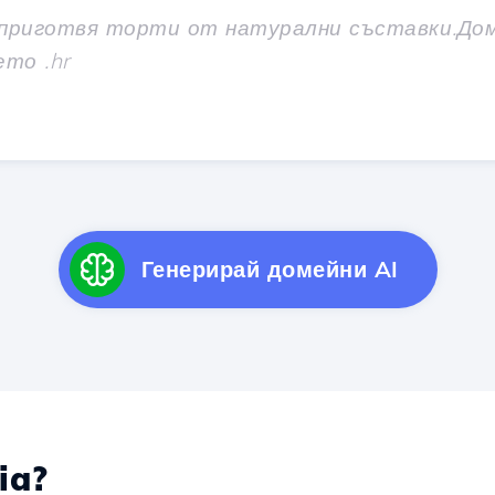
Генерирай домейни AI
ia?