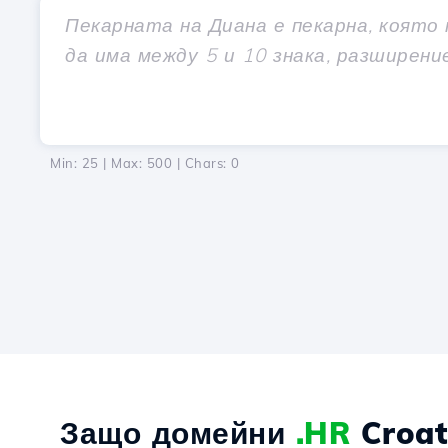
Min: 25 | Max: 500 | Chars:
0
Защо домейни
.HR
Croat