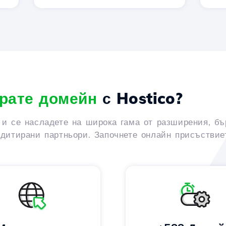
рате домейн
с Hostico?
 и се насладете на широка гама от разширения, бъ
едитирани партньори. Започнете онлайн присъствиет