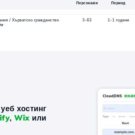
Персонажи
Период
ания / Хърватско гражданство
3-63
1-1 години
hr
уеб хостинг
ify
,
Wix
или