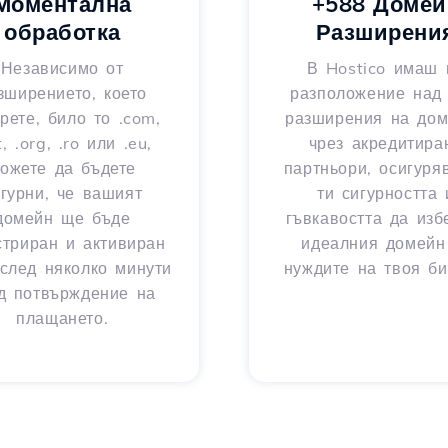
Моментална
+588 Домей
обработка
Разширени
Независимо от
В Hostico имаш 
зширението, което
разположение над
рете, било то .com,
разширения на до
t, .org, .ro или .eu,
чрез акредитира
ожете да бъдете
партньори, осигуря
игурни, че вашият
ти сигурността 
домейн ще бъде
гъвкавостта да из
стриран и активиран
идеалния домейн
след няколко минути
нуждите на твоя би
д потвърждение на
плащането.