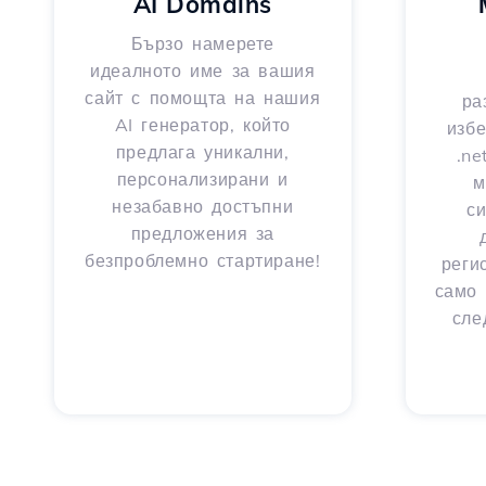
AI Domains
Бързо намерете
идеалното име за вашия
сайт с помощта на нашия
ра
AI генератор, който
избе
предлага уникални,
.ne
персонализирани и
м
незабавно достъпни
с
предложения за
безпроблемно стартиране!
реги
само 
сле