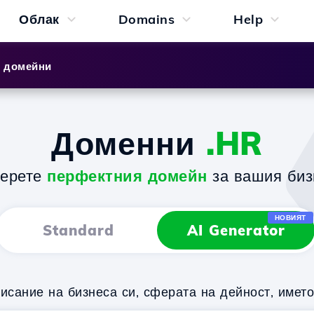
Облак
Domains
Help
и домейни
Доменни
.HR
берете
перфектния домейн
за вашия биз
НОВИЯТ
Standard
AI Generator
исание на бизнеса си, сферата на дейност, имет