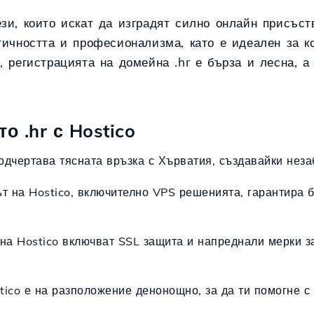
ези, които искат да изградят силно онлайн присъст
тичността и професионализма, като е идеален за к
, регистрацията на домейна .hr е бърза и лесна, а
 .hr с Hostico
подчертава тясната връзка с Хърватия, създавайки нез
ът на Hostico, включително VPS решенията, гарантира б
 на Hostico включват SSL защита и напреднали мерки за
stico е на разположение денонощно, за да ти помогне с