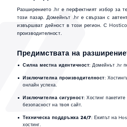
Разширението .hr е перфектният избор за т
този пазар. Домейнът .hr е свързан с автен
извършват дейност в този регион. С Hostico
производителност.
Предимствата на разширението
Силна местна идентичност
: Домейнът .hr 
Изключителна производителност
: Хостинг
онлайн успеха.
Изключителна сигурност
: Хостинг пакетите
безопасност на твоя сайт.
Техническа поддръжка 24/7
: Екипът на Ho
хостинг.