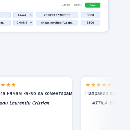
★★
★★★★★
одкрепа!
ямам какво да коментирам, само да изразя признателн
Направих правилния изб
—
aurentiu Cristian
ATTILA KOLES