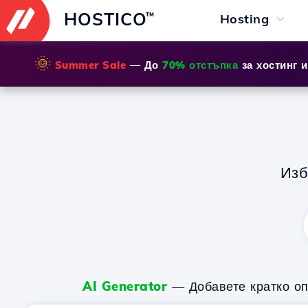
HOSTICO
™
Hosting
🌞
Summer Sale
— До
70% отстъпка
за хостинг 
Из
AI Generator
— Добавете кратко оп