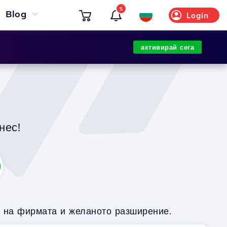
5
Blog
Login
активирай сега
нес!
о на фирмата и желаното разширение.