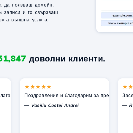
за да ползваш домейн.
S записи и го свързваш
руга външна услуга.
51,847
доволни клиенти.
★★★★★
★★★
ни от Hostico. Препоръчах ви на други познати.
Поздравления и благодарим за предоставената п
Засега н
—
—
Vasiliu Costel Andrei
Radu L