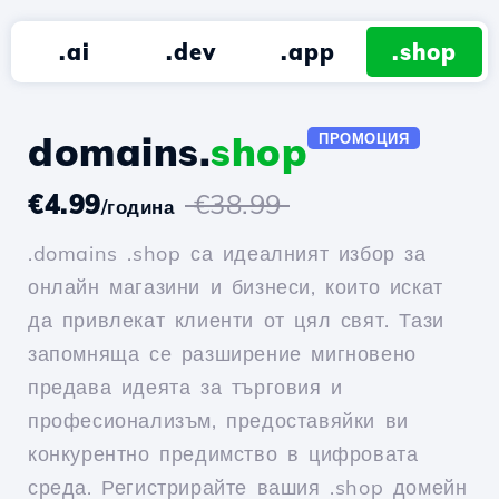
.ai
.dev
.app
.shop
domains.
shop
ПРОМОЦИЯ
€4.99
€38.99
/година
.domains .shop са идеалният избор за
онлайн магазини и бизнеси, които искат
да привлекат клиенти от цял свят. Тази
запомняща се разширение мигновено
предава идеята за търговия и
професионализъм, предоставяйки ви
конкурентно предимство в цифровата
среда. Регистрирайте вашия .shop домейн