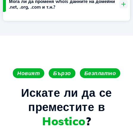
Мога ли да променя whois данните на домейни
.net, .org, .com и т.н.?
Новият
Бързо
Безплатно
Искате ли да се
преместите в
Hostico
?