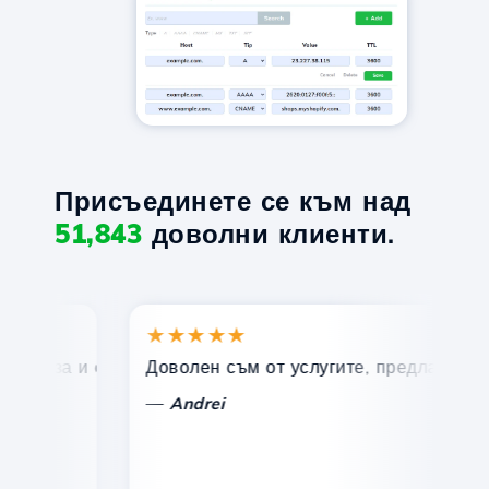
Присъединете се към над
51,843
доволни клиенти.
★★★★★
★
ърза и ефективна техническа поддръжка.
Доволен съм от услугите, предлагани от Hos
По
—
—
Andrei