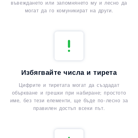
въвеждането или запомнянето му и лесно да
могат да го комуникират на други.
Избягвайте числа и тирета
Цифрите и тиретата могат да създадат
объркване и грешки при набиране; простото
име, без тези елементи, ще бъде по-лесно за
правилен достъп всеки път.