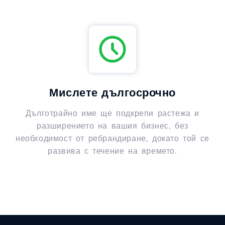
Мислете дългосрочно
Дълготрайно име ще подкрепи растежа и
разширението на вашия бизнес, без
необходимост от ребрандиране, докато той се
развива с течение на времето.