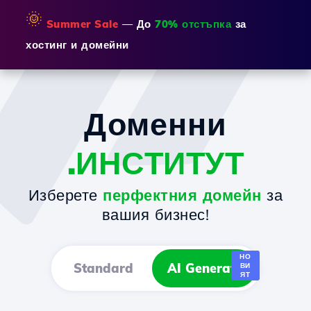
🌞
Summer Sale
— До
70% отстъпка
за
хостинг и домейни
Доменни
.ИНСТИТУТ
Изберете
перфектния домейн
за
вашия бизнес!
НО
Standard
AI Generator
ВИ
ЯТ