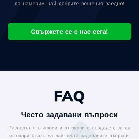
да намерим най-добрите решения заедно!
Свържете се с нас сега!
FAQ
Често задавани въпроси
Разделът с въпроси и отговори е създаден, за да
отговаря бързо на най-често задаваните въпроси,