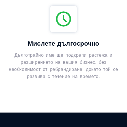
Мислете дългосрочно
Дълготрайно име ще подкрепи растежа и
разширението на вашия бизнес, без
необходимост от ребрандиране, докато той се
развива с течение на времето.