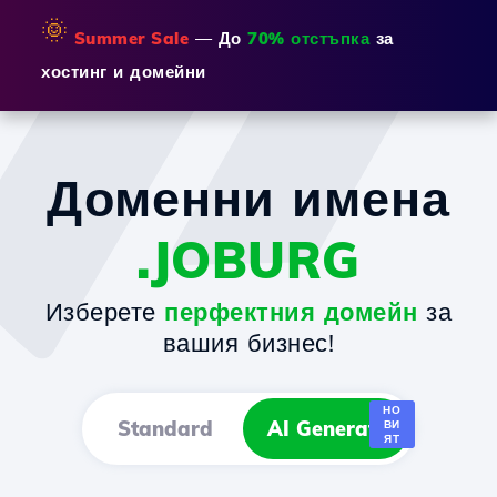
🌞
Summer Sale
— До
70% отстъпка
за
хостинг и домейни
Доменни имена
.JOBURG
Изберете
перфектния домейн
за
вашия бизнес!
НО
Standard
AI Generator
ВИ
ЯТ