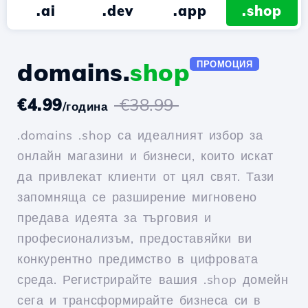
.ai
.dev
.app
.shop
domains.
shop
ПРОМОЦИЯ
€4.99
€38.99
/година
.domains .shop са идеалният избор за
онлайн магазини и бизнеси, които искат
да привлекат клиенти от цял свят. Тази
запомняща се разширение мигновено
предава идеята за търговия и
професионализъм, предоставяйки ви
конкурентно предимство в цифровата
среда. Регистрирайте вашия .shop домейн
сега и трансформирайте бизнеса си в