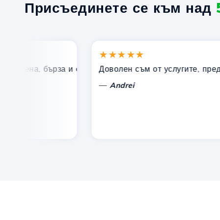
Присъединете се към над
★★★★★
 цена, бърза и ефективна техническа поддръжка.
Доволен съм от услугите, предлага
—
Andrei