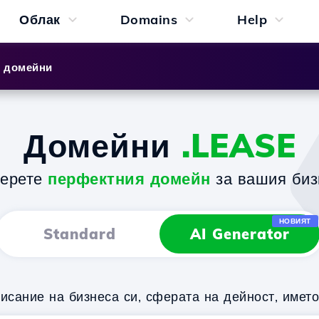
Облак
Domains
Help
и домейни
Домейни
.LEASE
берете
перфектния домейн
за вашия биз
НОВИЯТ
Standard
AI Generator
исание на бизнеса си, сферата на дейност, имет