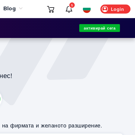
5
Blog
Login
активирай сега
нес!
о на фирмата и желаното разширение.