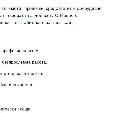
о то имоти, превозни средства или оборудване.
ят сферата на дейност. С Hostico,
елност и стабилност за твоя сайт.
 и професионализъм.
и безпроблемна работа.
нните и посетителите.
йни или хостинг.
ърговски площи.