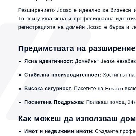
Разширението .lease е идеално за бизнеси и
То осигурява ясна и професионална идентич
регистрацията на домейн .lease е бърза и л
Предимствата на разширението
Ясна идентичност
: Домейнът .lease незаба
Стабилна производителност
: Хостингът на
Висока сигурност
: Пакетите на Hostico вкл
Посветена Поддръжка
: Ползваш помощ 24/7
Как можеш да използваш доме
Имот и недвижими имоти
: Създайте профе