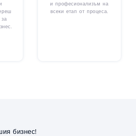
и
и професионализъм на
береш
всеки етап от процеса.
 за
знес.
шия бизнес!