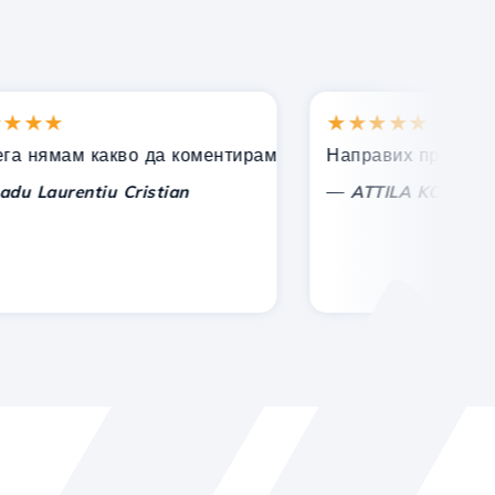
★★
★★★★★
одкрепа!
ямам какво да коментирам, само да изразя признателн
Направих правилния изб
—
aurentiu Cristian
ATTILA KOLES