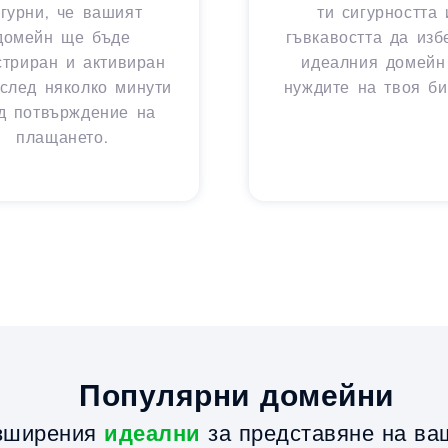
игурни, че вашият
ти сигурността 
домейн ще бъде
гъвкавостта да из
стриран и активиран
идеалния домейн
след няколко минути
нуждите на твоя би
д потвърждение на
плащането.
Популярни домейни
зширения
идеални
за представяне на ва