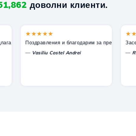
51,862
доволни клиенти.
★★★★★
★★★
ни от Hostico. Препоръчах ви на други познати.
Поздравления и благодарим за предоставената п
Засега н
—
—
Vasiliu Costel Andrei
Radu L