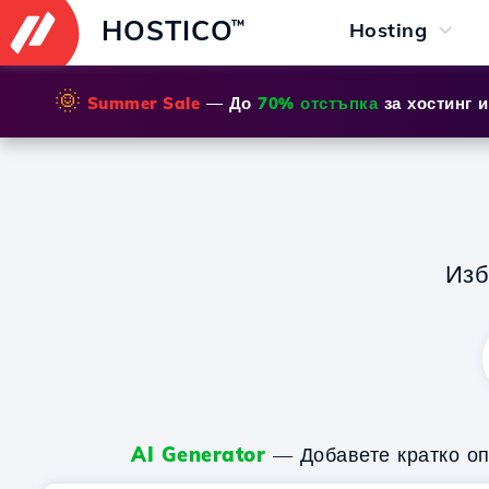
HOSTICO
™
Hosting
🌞
Summer Sale
— До
70% отстъпка
за хостинг 
Из
AI Generator
— Добавете кратко оп