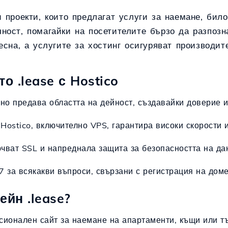
 проекти, които предлагат услуги за наемане, бил
ност, помагайки на посетителите бързо да разпозна
есна, а услугите за хостинг осигуряват производит
 .lease с Hostico
вно предава областта на дейност, създавайки доверие
 Hostico, включително VPS, гарантира високи скорости 
ючват SSL и напреднала защита за безопасността на да
 за всякакви въпроси, свързани с регистрация на доме
йн .lease?
сионален сайт за наемане на апартаменти, къщи или т