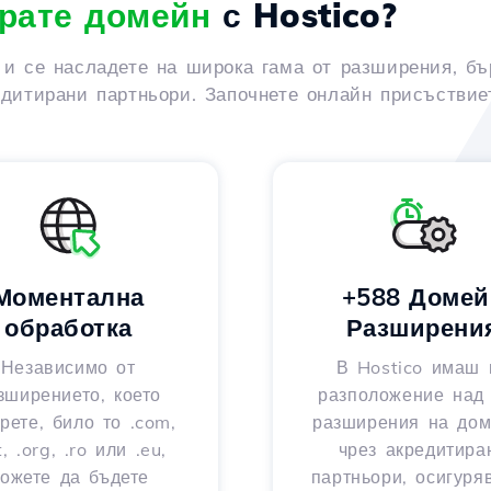
рате домейн
с Hostico?
 и се насладете на широка гама от разширения, бъ
едитирани партньори. Започнете онлайн присъствиет
Моментална
+588 Домей
обработка
Разширени
Независимо от
В Hostico имаш 
зширението, което
разположение над
рете, било то .com,
разширения на до
t, .org, .ro или .eu,
чрез акредитира
ожете да бъдете
партньори, осигуря