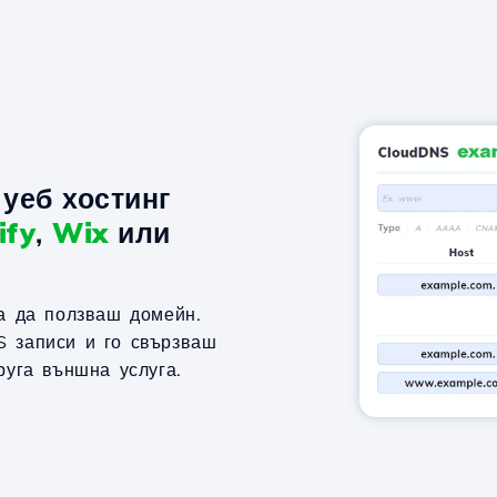
уеб хостинг
ify
,
Wix
или
за да ползваш домейн.
S записи и го свързваш
руга външна услуга.