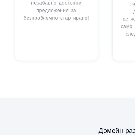
незабавно достъпни
с
предложения за
безпроблемно стартиране!
реги
само 
сле
Домейн ра