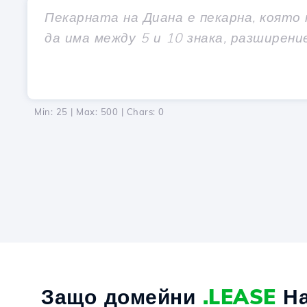
Min: 25 | Max: 500 | Chars:
0
Защо домейни
.LEASE
На