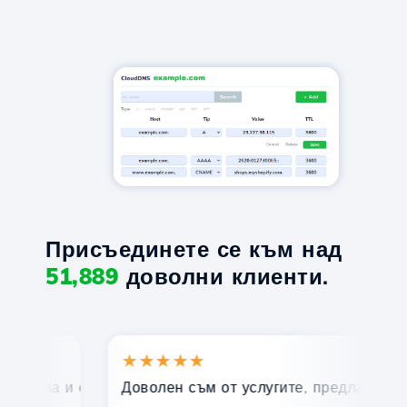
Присъединете се към над
51,889
доволни клиенти.
★★★★★
★
ърза и ефективна техническа поддръжка.
Доволен съм от услугите, предлагани от Hos
По