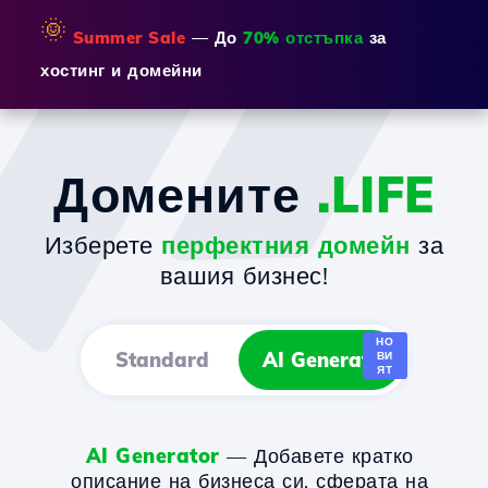
🌞
Summer Sale
— До
70% отстъпка
за
хостинг и домейни
Домените
.LIFE
Изберете
перфектния домейн
за
вашия бизнес!
НО
Standard
AI Generator
ВИ
ЯТ
AI Generator
— Добавете кратко
описание на бизнеса си, сферата на