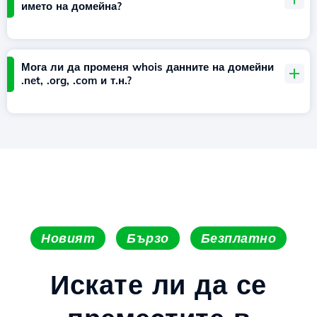
името на домейна?
Мога ли да променя whois данните на домейни
.net, .org, .com и т.н.?
Новият
Бързо
Безплатно
Искате ли да се