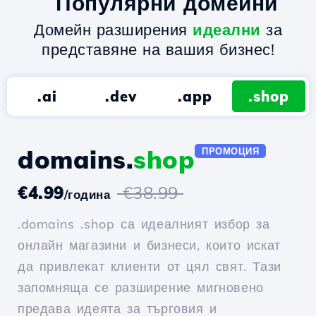
Популярни домейни
Домейн разширения
идеални
за
представяне на вашия бизнес!
.ai
.dev
.app
.shop
domains.
shop
ПРОМОЦИЯ
€4.99
€38.99
/година
.domains .shop са идеалният избор за
онлайн магазини и бизнеси, които искат
да привлекат клиенти от цял свят. Тази
запомняща се разширение мигновено
предава идеята за търговия и