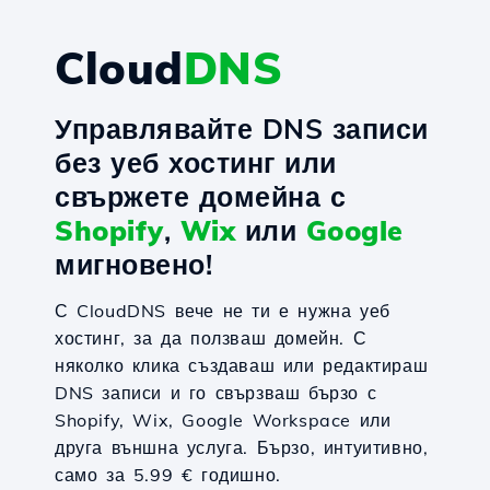
Cloud
DNS
Управлявайте DNS записи
без уеб хостинг или
свържете домейна с
Shopify
,
Wix
или
Google
мигновено!
С CloudDNS вече не ти е нужна уеб
хостинг, за да ползваш домейн. С
няколко клика създаваш или редактираш
DNS записи и го свързваш бързо с
Shopify, Wix, Google Workspace или
друга външна услуга. Бързо, интуитивно,
само за 5.99 € годишно.