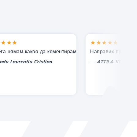
★★
★★★★★
одкрепа!
ямам какво да коментирам, само да изразя признателн
Направих правилния изб
—
aurentiu Cristian
ATTILA KOLES