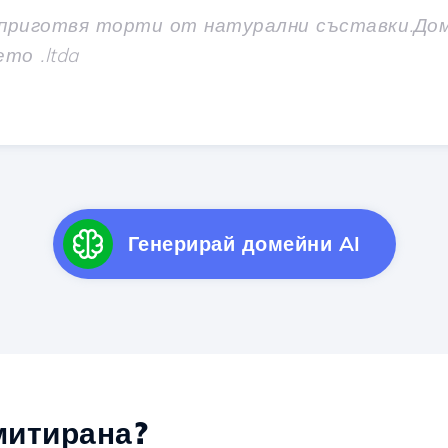
Генерирай домейни AI
итирана?