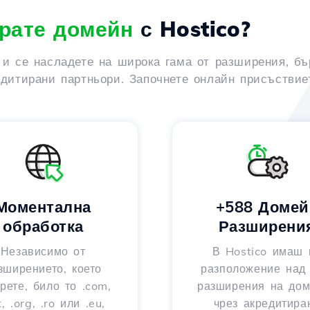
рате домейн
с Hostico?
 и се насладете на широка гама от разширения, бъ
едитирани партньори. Започнете онлайн присъствиет
Моментална
+588 Домей
обработка
Разширени
Независимо от
В Hostico имаш 
зширението, което
разположение над
рете, било то .com,
разширения на до
t, .org, .ro или .eu,
чрез акредитира