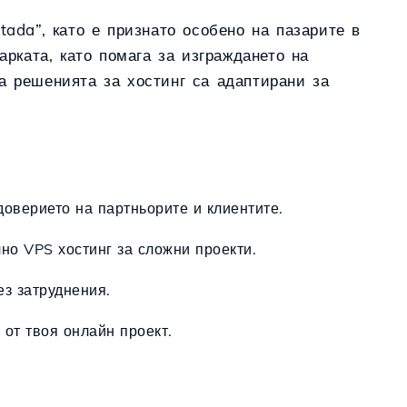
tada”, като е признато особено на пазарите в
рката, като помага за изграждането на
 а решенията за хостинг са адаптирани за
доверието на партньорите и клиентите.
но VPS хостинг за сложни проекти.
ез затруднения.
 от твоя онлайн проект.