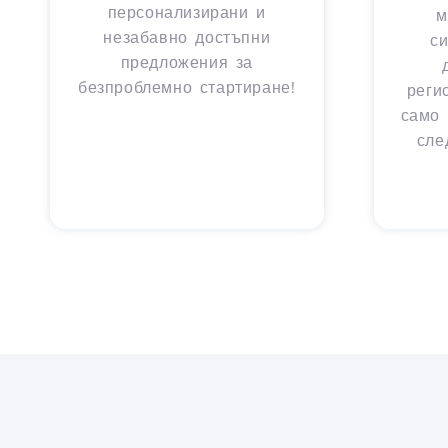
персонализирани и
м
незабавно достъпни
с
предложения за
безпроблемно стартиране!
реги
само 
сле