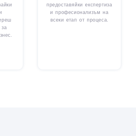
вайки
предоставяйки експертиза
и
и професионализъм на
береш
всеки етап от процеса.
 за
знес.