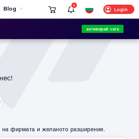
5
Blog
Login
активирай сега
нес!
о на фирмата и желаното разширение.