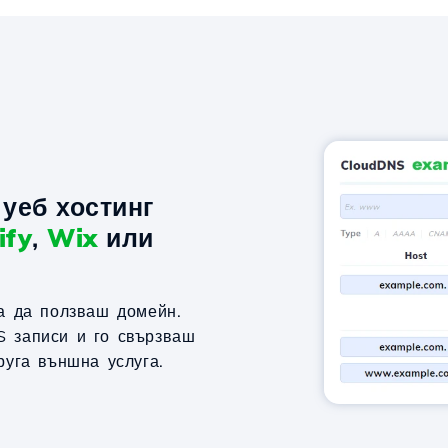
уеб хостинг
ify
,
Wix
или
за да ползваш домейн.
S записи и го свързваш
руга външна услуга.