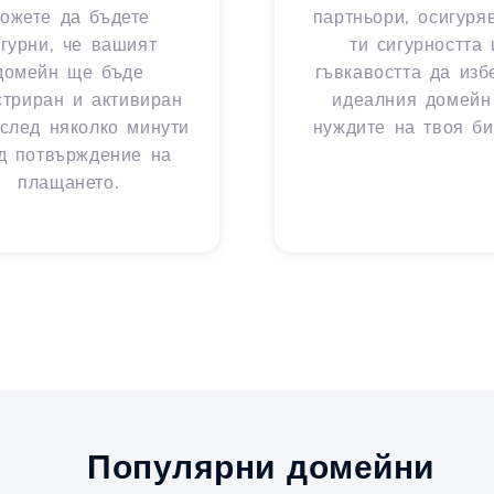
ожете да бъдете
партньори, осигуря
игурни, че вашият
ти сигурността 
домейн ще бъде
гъвкавостта да из
стриран и активиран
идеалния домейн
след няколко минути
нуждите на твоя би
д потвърждение на
плащането.
Популярни домейни