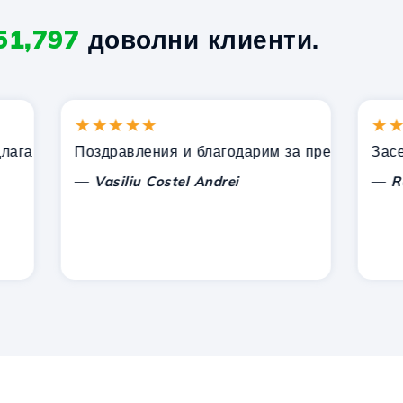
51,797
доволни клиенти.
★★★★★
★★★
ни от Hostico. Препоръчах ви на други познати.
Поздравления и благодарим за предоставената п
Засега н
—
—
Vasiliu Costel Andrei
Radu L