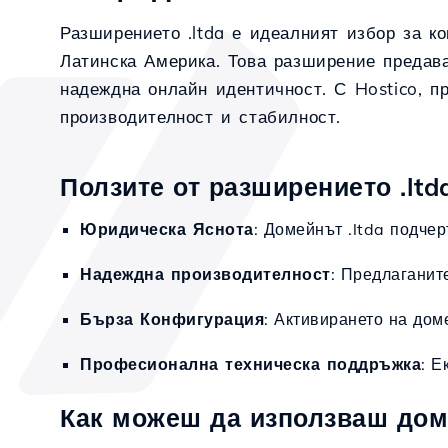
Разширението .ltda е идеалният избор за ко
Латинска Америка. Това разширение предава
надеждна онлайн идентичност. С Hostico, п
производителност и стабилност.
Ползите от разширението .ltda
Юридическа Яснота
: Домейнът .ltda подче
Надеждна производителност
: Предлаганит
Бърза Конфигурация
: Активирането на дом
Професионална техническа поддръжка
: Е
Как можеш да използваш доме