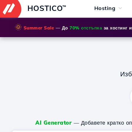
HOSTICO
™
Hosting
🌞
Summer Sale
— До
70% отстъпка
за хостинг 
Из
AI Generator
— Добавете кратко оп