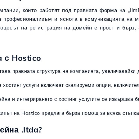
мпании, които работят под правната форма на „limi
 професионализъм и яснота в комуникацията на ма
роцесът на регистрация на домейн е прост и бърз,
 с Hostico
ртава правната структура на компанията, увеличавайки 
е хостинг услуги включват скалируеми опции, включител
ейна и интегрирането с хостинг услугите се извършва б
кипът на Hostico предлага бърза помощ за всяка стъпка
йна .ltda?