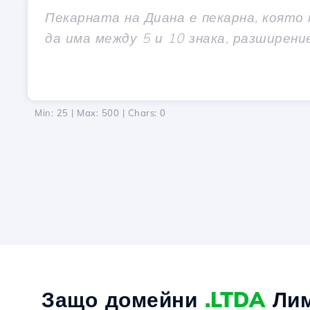
Min: 25 | Max: 500 | Chars:
0
Защо домейни
.LTDA
Лим