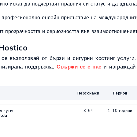
ито искат да подчертаят правния си статус и да вдъхна
 и професионално онлайн присъствие на международнит
ят прозрачността и сериозността във взаимоотношеният
Hostico
 се възползвай от бързи и сигурни хостинг услуги
ализирана поддръжка.
Свържи се с нас
и изграждай 
Персонажи
Период
л кутия
3-64
1-10 години
ltda