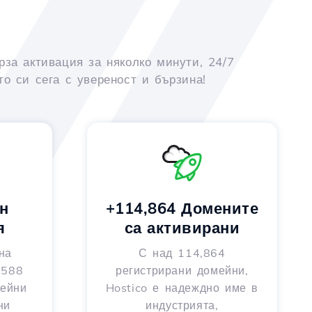
рза активация за няколко минути, 24/7
о си сега с увереност и бързина!
н
+114,864 Домените
я
са активирани
на
С над 114,864
 588
регистрирани домейни,
мейни
Hostico е надеждно име в
ни
индустрията,