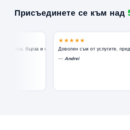
Присъединете се към над
★★★★★
 цена, бърза и ефективна техническа поддръжка.
Доволен съм от услугите, предлага
—
Andrei