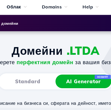
Облак
Domains
Help
и домейни
Домейни
.LTDA
берете
перфектния домейн
за вашия биз
НОВИЯТ
Standard
AI Generator
исание на бизнеса си, сферата на дейност, имет