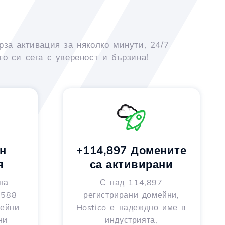
рза активация за няколко минути, 24/7
о си сега с увереност и бързина!
н
+114,897 Домените
я
са активирани
на
С над 114,897
 588
регистрирани домейни,
мейни
Hostico е надеждно име в
ни
индустрията,