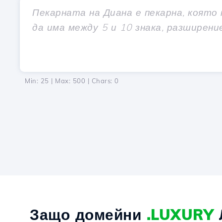
Min: 25 | Max: 500 | Chars:
0
Защо домейни
.LUXURY