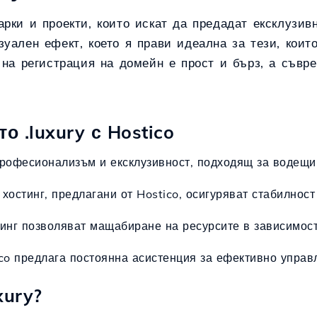
рки и проекти, които искат да предадат ексклузивн
зуален ефект, което я прави идеална за тези, кои
 на регистрация на домейн е прост и бърз, а съвр
 .luxury с Hostico
професионализъм и ексклузивност, подходящ за водещи
а хостинг, предлагани от Hostico, осигуряват стабилност
тинг позволяват мащабиране на ресурсите в зависимост
ico предлага постоянна асистенция за ефективно управл
xury?