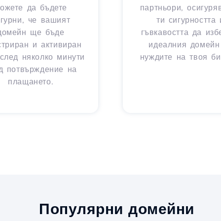
ожете да бъдете
партньори, осигуря
игурни, че вашият
ти сигурността 
домейн ще бъде
гъвкавостта да из
стриран и активиран
идеалния домейн
след няколко минути
нуждите на твоя би
д потвърждение на
плащането.
Популярни домейни