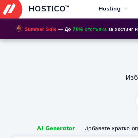
HOSTICO
™
Hosting
🌞
Summer Sale
— До
70% отстъпка
за хостинг 
Из
AI Generator
— Добавете кратко оп