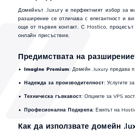
Домейнът .luxury е перфектният избор за ма
разширение се отличава с елегантност и ви
още от първия контакт. С Hostico, процесът
онлайн присъствие.
Предимствата на разширението
Imagine Premium
: Домейн .luxury предава 
Надежда за производителност
: Услугите з
Техническа гъвкавост
: Опциите за VPS хос
Професионална Подкрепа
: Екипът на Host
Как да използвате домейн .lu