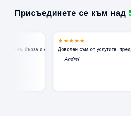
Присъединете се към над
★★★★★
 цена, бърза и ефективна техническа поддръжка.
Доволен съм от услугите, предлаган
—
Andrei