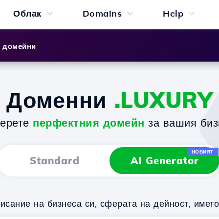
Облак
Domains
Help
и домейни
Доменни
.LUXURY
берете
перфектния домейн
за вашия биз
НОВИЯТ
Standard
AI Generator
исание на бизнеса си, сферата на дейност, имет