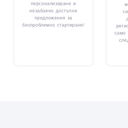
персонализирани и
м
незабавно достъпни
с
предложения за
безпроблемно стартиране!
реги
само 
сле