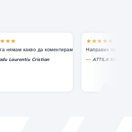
★
★★★★★
дкрепа!
ямам какво да коментирам, само да изразя признателн
Направих правилния избо
—
aurentiu Cristian
ATTILA KOLES