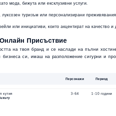
като мода, бижута или ексклузивни услуги.
, луксозен туризъм или персонализирани преживявания
фейли или инициативи, които акцентират на качество и 
о Онлайн Присъствие
остта на твоя бранд и се наслади на пълни хостинг
 бизнеса си, имаш на разположение сигурни и про
Персонажи
Период
л кутия
3-64
1-10 години
luxury