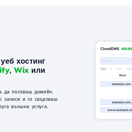
уеб хостинг
ify
,
Wix
или
за да ползваш домейн.
S записи и го свързваш
руга външна услуга.