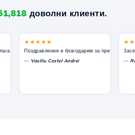
51,818
доволни клиенти.
★★★★★
★★★★
и от Hostico. Препоръчах ви на други познати.
Поздравления и благодарим за предоставената по
Засега н
—
—
Vasiliu Costel Andrei
Radu L