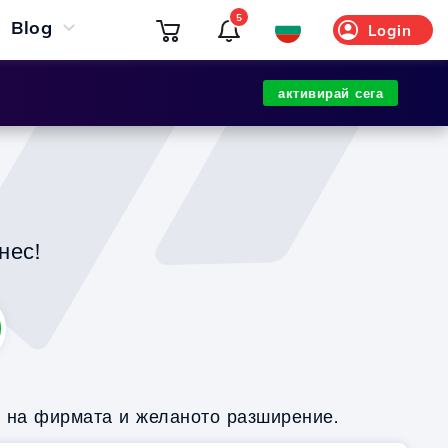
5
Blog
Login
активирай сега
нес!
о на фирмата и желаното разширение.