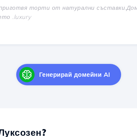
Генерирай домейни AI
Луксозен?