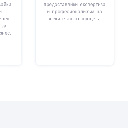
вайки
предоставяйки експертиза
и
и професионализъм на
береш
всеки етап от процеса.
 за
знес.