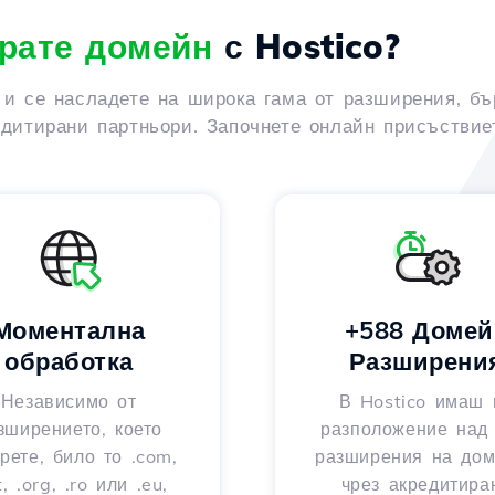
рате домейн
с Hostico?
 и се насладете на широка гама от разширения, бъ
едитирани партньори. Започнете онлайн присъствиет
Моментална
+588 Домей
обработка
Разширени
Независимо от
В Hostico имаш 
зширението, което
разположение над
рете, било то .com,
разширения на до
t, .org, .ro или .eu,
чрез акредитира