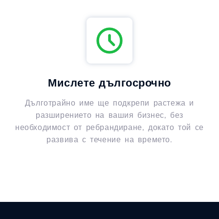
Мислете дългосрочно
Дълготрайно име ще подкрепи растежа и
разширението на вашия бизнес, без
необходимост от ребрандиране, докато той се
развива с течение на времето.