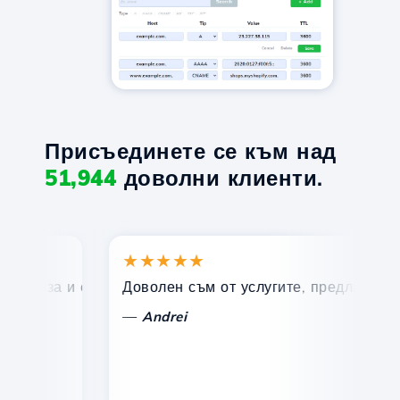
Присъединете се към над
51,944
доволни клиенти.
★★★★★
★
ърза и ефективна техническа поддръжка.
Доволен съм от услугите, предлагани от Ho
По
—
Andrei