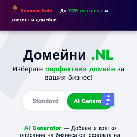
🌞
Summer Sale
— До
70% отстъпка
за
хостинг и домейни
Домейни
.NL
Изберете
перфектния домейн
за
вашия бизнес!
НО
Standard
AI Generator
ВИ
ЯТ
AI Generator
— Добавете кратко
описание на бизнеса си, сферата на