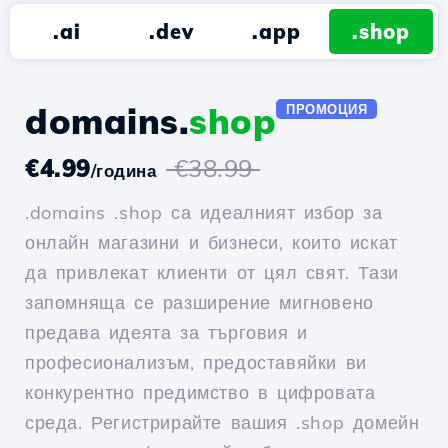
.ai
.dev
.app
.shop
domains.
shop
ПРОМОЦИЯ
€4.99
€38.99
/година
.domains .shop са идеалният избор за
онлайн магазини и бизнеси, които искат
да привлекат клиенти от цял свят. Тази
запомняща се разширение мигновено
предава идеята за търговия и
професионализъм, предоставяйки ви
конкурентно предимство в цифровата
среда. Регистрирайте вашия .shop домейн