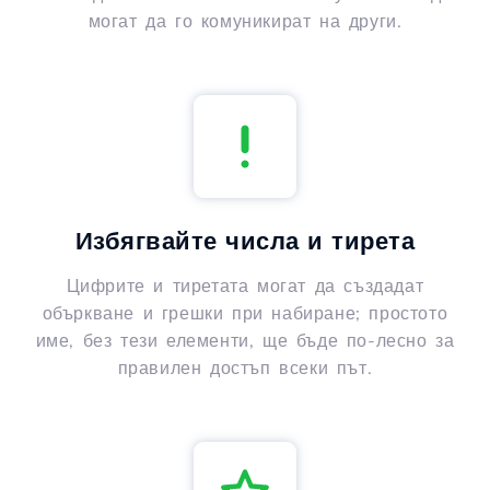
могат да го комуникират на други.
Избягвайте числа и тирета
Цифрите и тиретата могат да създадат
объркване и грешки при набиране; простото
име, без тези елементи, ще бъде по-лесно за
правилен достъп всеки път.