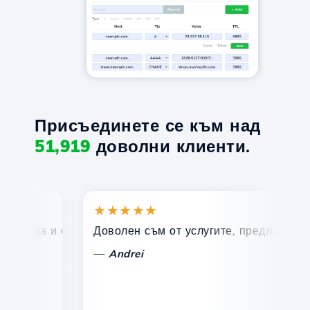
Присъединете се към над
51,919
доволни клиенти.
★★★★★
★
ърза и ефективна техническа поддръжка.
Доволен съм от услугите, предлагани от Ho
По
—
Andrei