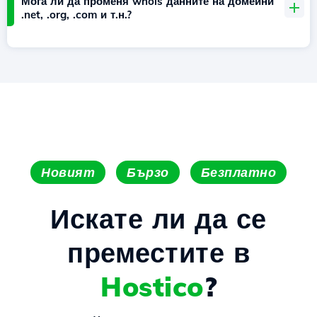
Мога ли да променя whois данните на домейни
.net, .org, .com и т.н.?
Новият
Бързо
Безплатно
Искате ли да се
преместите в
Hostico
?