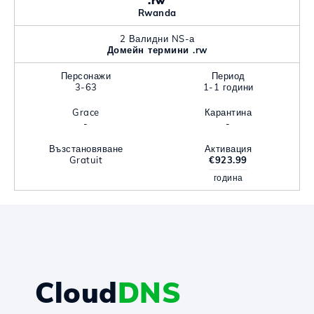
.rw
Rwanda
2 Валидни NS-а
Домейн термини .rw
Персонажи
Период
3-63
1-1 години
Grace
Карантина
-
-
Възстановяване
Активация
Gratuit
€923.99
година
Cloud
DNS