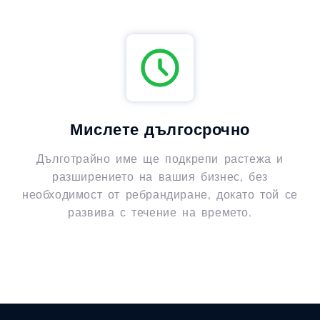
Мислете дългосрочно
Дълготрайно име ще подкрепи растежа и
разширението на вашия бизнес, без
необходимост от ребрандиране, докато той се
развива с течение на времето.