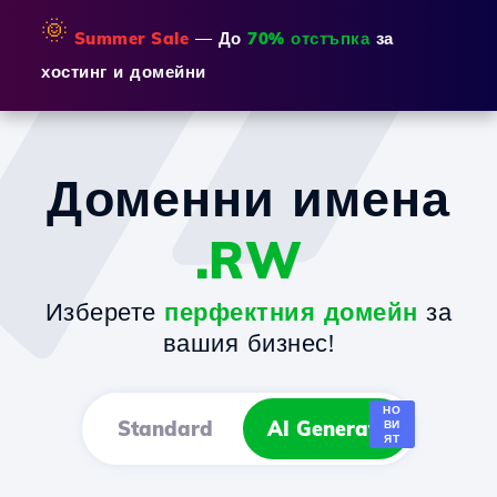
🌞
Summer Sale
— До
70% отстъпка
за
хостинг и домейни
Доменни имена
.RW
Изберете
перфектния домейн
за
вашия бизнес!
НО
Standard
AI Generator
ВИ
ЯТ