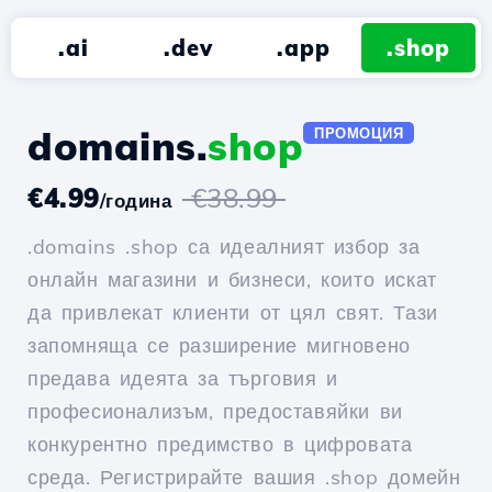
.ai
.dev
.app
.shop
domains.
shop
ПРОМОЦИЯ
€4.99
€38.99
/година
.domains .shop са идеалният избор за
онлайн магазини и бизнеси, които искат
да привлекат клиенти от цял свят. Тази
запомняща се разширение мигновено
предава идеята за търговия и
професионализъм, предоставяйки ви
конкурентно предимство в цифровата
среда. Регистрирайте вашия .shop домейн