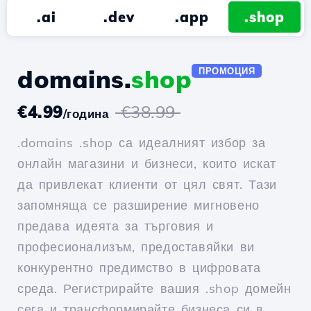
.ai
.dev
.app
.shop
domains.
shop
ПРОМОЦИЯ
€4.99
€38.99
/година
.domains .shop са идеалният избор за
онлайн магазини и бизнеси, които искат
да привлекат клиенти от цял свят. Тази
запомняща се разширение мигновено
предава идеята за търговия и
професионализъм, предоставяйки ви
конкурентно предимство в цифровата
среда. Регистрирайте вашия .shop домейн
сега и трансформирайте бизнеса си в