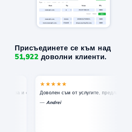
Присъединете се към над
51,922
доволни клиенти.
★★★★★
★
ърза и ефективна техническа поддръжка.
Доволен съм от услугите, предлагани от Ho
По
—
—
Andrei