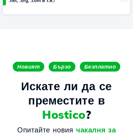
.net, .org, .com и т.н.?
Новият
Бързо
Безплатно
Искате ли да се
преместите в
Hostico
?
Опитайте новия
чакалня за