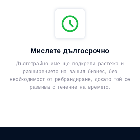
Мислете дългосрочно
Дълготрайно име ще подкрепи растежа и
разширението на вашия бизнес, без
необходимост от ребрандиране, докато той се
развива с течение на времето.