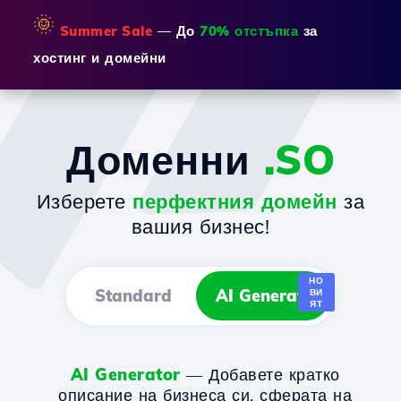
🌞
Summer Sale
— До
70% отстъпка
за
хостинг и домейни
Доменни
.SO
Изберете
перфектния домейн
за
вашия бизнес!
НО
Standard
AI Generator
ВИ
ЯТ
AI Generator
— Добавете кратко
описание на бизнеса си, сферата на