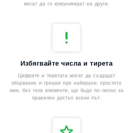
могат да го комуникират на други.
Избягвайте числа и тирета
Цифрите и тиретата могат да създадат
объркване и грешки при набиране; простото
име, без тези елементи, ще бъде по-лесно за
правилен достъп всеки път.