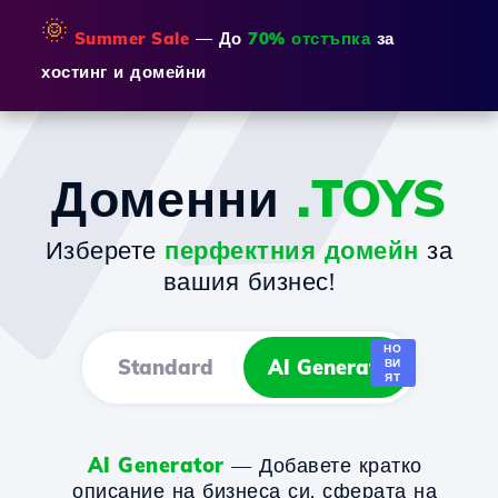
🌞
Summer Sale
— До
70% отстъпка
за
хостинг и домейни
Доменни
.TOYS
Изберете
перфектния домейн
за
вашия бизнес!
НО
Standard
AI Generator
ВИ
ЯТ
AI Generator
— Добавете кратко
описание на бизнеса си, сферата на