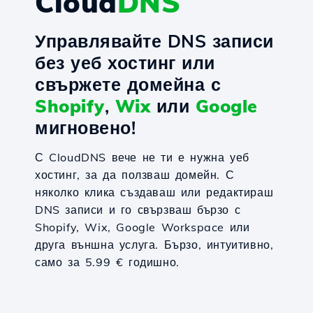
Cloud
DNS
Управлявайте DNS записи
без уеб хостинг или
свържете домейна с
Shopify
,
Wix
или
Google
мигновено!
С CloudDNS вече не ти е нужна уеб
хостинг, за да ползваш домейн. С
няколко клика създаваш или редактираш
DNS записи и го свързваш бързо с
Shopify, Wix, Google Workspace или
друга външна услуга. Бързо, интуитивно,
само за 5.99 € годишно.