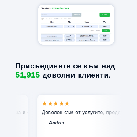
Присъединете се към над
51,915
доволни клиенти.
★★★★★
★
ърза и ефективна техническа поддръжка.
Доволен съм от услугите, предлагани от Ho
По
—
Andrei