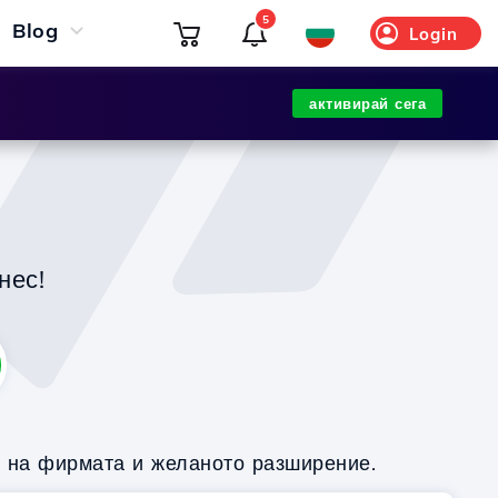
5
Blog
Login
активирай сега
нес!
о на фирмата и желаното разширение.