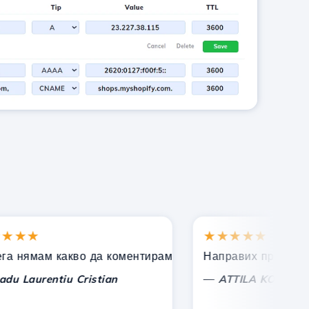
★★
★★★★★
подкрепа!
нямам какво да коментирам, само да изразя признател
Направих правилния из
—
Laurentiu Cristian
ATTILA KOLES