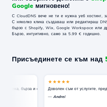
Google
мигновено!
С CloudDNS вече не ти е нужна уеб хостинг, 
С няколко клика създаваш или редактираш DN
бързо с Shopify, Wix, Google Workspace или д
Бързо, интуитивно, само за 5.99 € годишно.
Присъединете се към над
★★★★★
а цена, бърза и ефективна техническа поддръжка.
Доволен съм от услугите, предлага
—
Andrei