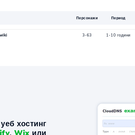
Персонажи
Период
wiki
3-63
1-10 години
уеб хостинг
ify
,
Wix
или