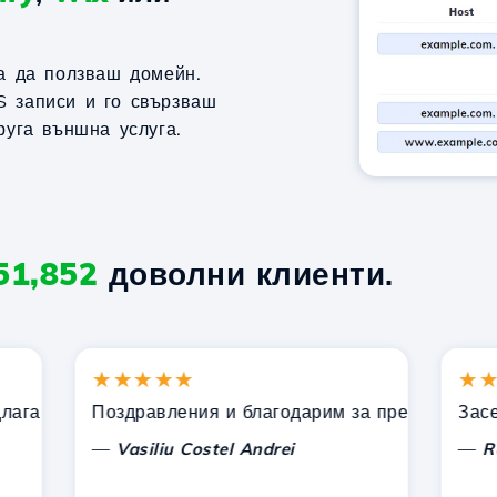
за да ползваш домейн.
S записи и го свързваш
руга външна услуга.
51,852
доволни клиенти.
★★★★★
★★★
ни от Hostico. Препоръчах ви на други познати.
Поздравления и благодарим за предоставената 
Засега 
—
—
Vasiliu Costel Andrei
Radu 