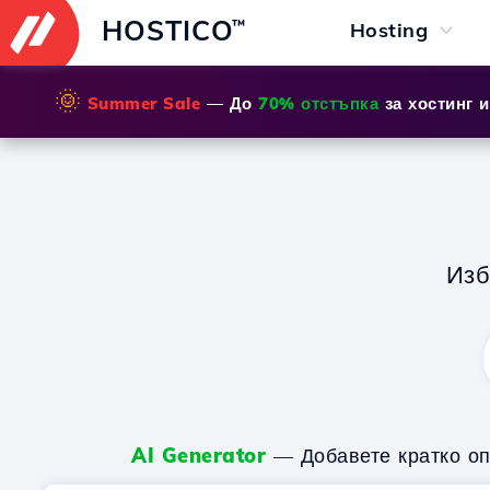
HOSTICO
™
Hosting
🌞
Summer Sale
— До
70% отстъпка
за хостинг 
Из
AI Generator
— Добавете кратко оп