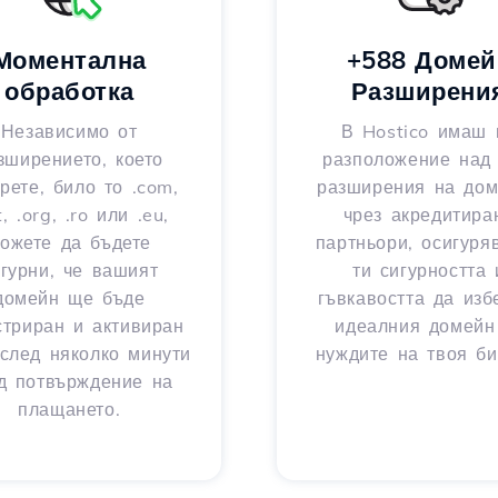
Моментална
+588 Домей
обработка
Разширени
Независимо от
В Hostico имаш 
зширението, което
разположение над
рете, било то .com,
разширения на до
t, .org, .ro или .eu,
чрез акредитира
ожете да бъдете
партньори, осигуря
игурни, че вашият
ти сигурността 
домейн ще бъде
гъвкавостта да из
стриран и активиран
идеалния домейн
след няколко минути
нуждите на твоя би
д потвърждение на
плащането.