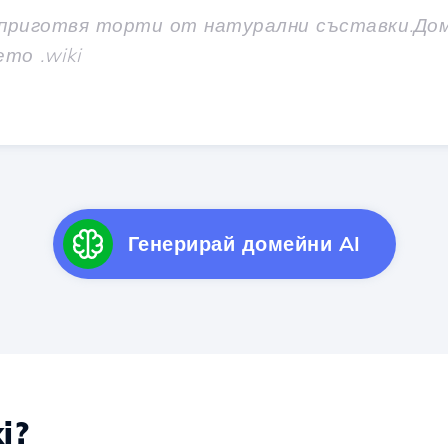
Генерирай домейни AI
i?