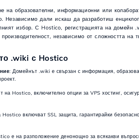
не на образователни, информационни или колабора
о. Независимо дали искаш да разработиш енцикло
лният избор. С Hostico, регистрацията на домейн .
 производителност, независимо от сложността на т
 .wiki с Hostico
ание
: Домейнът .wiki е свързан с информация, образов
роект.
ът на Hostico, включително опции за VPS хостинг, осигу
на Hostico включват SSL защита, гарантирайки безопасн
stico е на разположение денонощно за всякакви въпроси