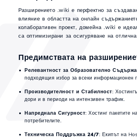
Разширението .wiki е перфектно за създава
влияние в областта на онлайн съдържаниет
колаборативен проект, домейна .wiki е идеа
са оптимизирани за осигуряване на отлична
Предимствата на разширението
Релевантност за Образователно Съдърж
подходящия избор за всеки информационен п
Производителност и Стабилност
: Хостинг
дори и в периоди на интензивен трафик.
Напреднала Сигурност
: Хостинг пакетите 
потребителите.
Техническа Поддръжка 24/7
: Екипът на Ho