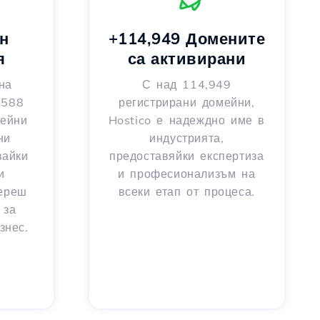
н
+114,949 Домените
я
са активирани
на
С над 114,949
 588
регистрирани домейни,
мейни
Hostico е надеждно име в
ни
индустрията,
вайки
предоставяйки експертиза
и
и професионализъм на
береш
всеки етап от процеса.
 за
знес.