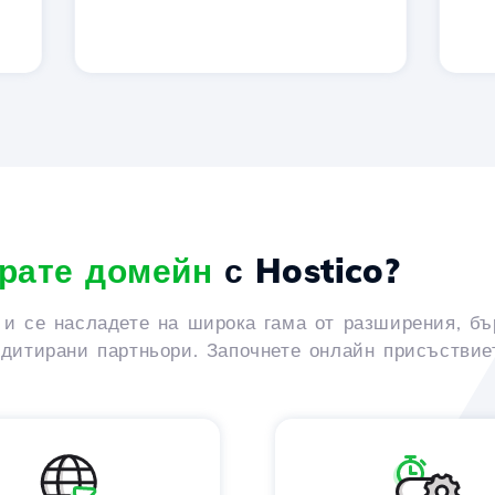
рате домейн
с Hostico?
 и се насладете на широка гама от разширения, бъ
едитирани партньори. Започнете онлайн присъствиет