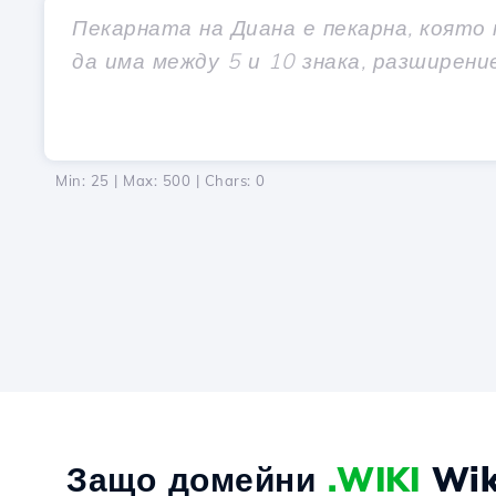
Min: 25 | Max: 500 | Chars:
0
Защо домейни
.WIKI
Wik