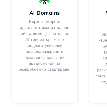
AI Domains
Бързо намерете
идеалното име за вашия
сайт с помощта на нашия
ра
AI генератор, който
избе
предлага уникални,
.ne
персонализирани и
м
незабавно достъпни
с
предложения за
безпроблемно стартиране!
реги
само 
сле