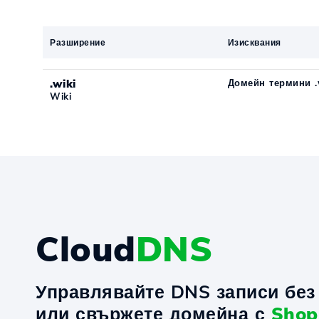
Разширение
Изисквания
.wiki
Домейн термини .
Wiki
Cloud
DNS
Управлявайте DNS записи без 
или свържете домейна с
Shop