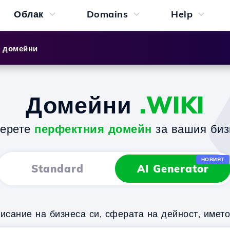
Облак
Domains
Help
и домейни
Домейни
.WIKI
берете
перфектния домейн
за вашия биз
НОВИЯТ
Standard
AI Generator
исание на бизнеса си, сферата на дейност, имет