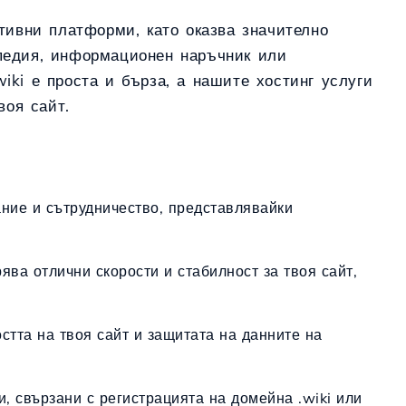
тивни платформи, като оказва значително
педия, информационен наръчник или
wiki е проста и бърза, а нашите хостинг услуги
воя сайт.
ание и сътрудничество, представлявайки
рява отлични скорости и стабилност за твоя сайт,
остта на твоя сайт и защитата на данните на
, свързани с регистрацията на домейна .wiki или