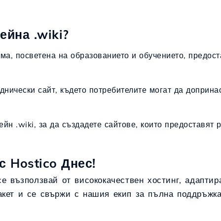
йна .wiki?
ма, посветена на образованието и обучението, предос
уднически сайт, където потребителите могат да доприн
ейн .wiki, за да създадете сайтове, които предоставят 
с Hostico Днес!
 се възползвай от висококачествен хостинг, адапт
акет и се свържи с нашия екип за пълна поддръжк