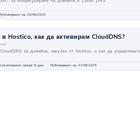
vert за конфигуриране на домейна в Cloud DNS.
Публикувано на 22/08/2025
в Hostico, как да активирам CloudDNS?
вски
 CloudDNS за домейна, закупен от Hostico, и как да управляват
ктуализирано преди 8 дни
Публикувано на 21/08/2025