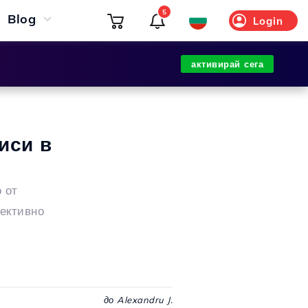
5
Blog
Login
активирай сега
иси в
 от
фективно
до Alexandru J.