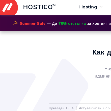
HOSTICO
™
Hosting
🌞
Summer Sale
— До
70% отстъпка
за хостинг 
Как 
На
админис
Прегледи 1394
Актуализиран 2 ani