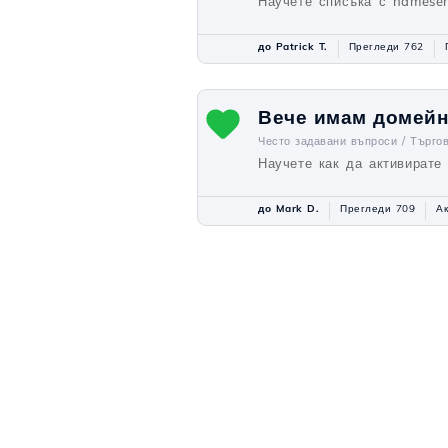
Научете списъка с nameser
до Patrick T.
Прегледи 762
Вече имам домейн 
Често задавани въпроси /
Търго
Научете как да активирате
до Mark D.
Прегледи 709
А