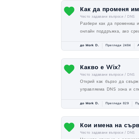
Как да променя им
Често задавани въпроси /
DNS
Разбери как да промениш и
онлайн поддръжка, ако сре
до Mark D.
Прегледи 2484
Какво е Wix?
Често задавани въпроси /
DNS
Открий как бързо да свърж
управляема DNS зона и сп
до Mark D.
Прегледи 829
Пу
Кои имена на сърв
Често задавани въпроси /
DNS