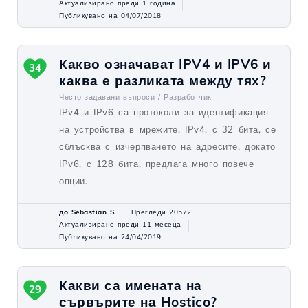
Актуализирано преди 1 година
Публикувано на 04/07/2018
Какво означават IPV4 и IPV6 и
34
каква е разликата между тях?
Често задавани въпроси /
Разработчик
IPv4 и IPv6 са протоколи за идентификация
на устройства в мрежите. IPv4, с 32 бита, се
сблъсква с изчерпването на адресите, докато
IPv6, с 128 бита, предлага много повече
опции.
до Sebastian S.
Прегледи 20572
Актуализирано преди 11 месеца
Публикувано на 24/04/2019
Какви са имената на
29
сървърите на Hostico?