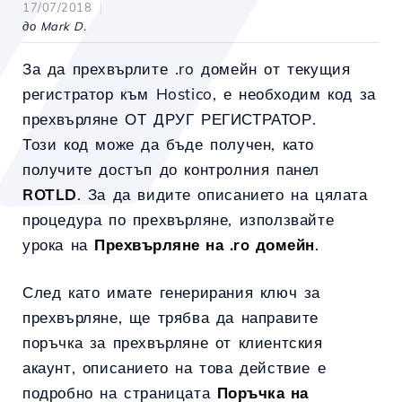
17/07/2018
до Mark D.
За да прехвърлите .ro домейн от текущия
регистратор към Hostico, е необходим код за
прехвърляне ОТ ДРУГ РЕГИСТРАТОР.
Този код може да бъде получен, като
получите достъп до контролния панел
ROTLD
. За да видите описанието на цялата
процедура по прехвърляне, използвайте
урока на
Прехвърляне на .ro домейн
.
След като имате генерирания ключ за
прехвърляне, ще трябва да направите
поръчка за прехвърляне от клиентския
акаунт, описанието на това действие е
подробно на страницата
Поръчка на