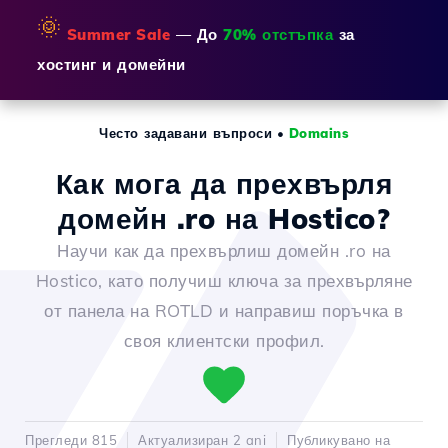
🌞
Summer Sale
— До
70% отстъпка
за
хостинг и домейни
Често задавани въпроси
•
Domains
Как мога да прехвърля
домейн .ro на Hostico?
Научи как да прехвърлиш домейн .ro на
Hostico, като получиш ключа за прехвърляне
от панела на ROTLD и направиш поръчка в
своя клиентски профил.
Прегледи 815
Актуализиран 2 ani
Публикувано на