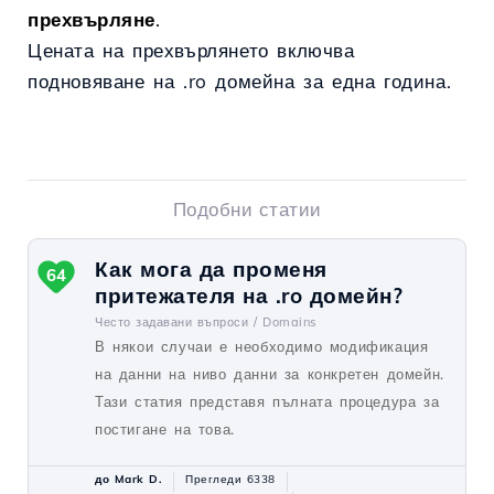
прехвърляне
.
Цената на прехвърлянето включва
подновяване на .ro домейна за една година.
Подобни статии
Как мога да променя
64
притежателя на .ro домейн?
Често задавани въпроси /
Domains
В някои случаи е необходимо модификация
на данни на ниво данни за конкретен домейн.
Тази статия представя пълната процедура за
постигане на това.
до Mark D.
Прегледи 6338