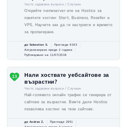
Често задавани въпроси /
Случаен
Открийте nameserver-ите на Hostico за
пакетите хостинг Start, Business, Reseller и
VPS. Научете как да ги настроите и времето
за пропагиране.
до Sebastian S.
Прегледи 6163
Актуализирано преди 2 години
Публикувано на 11/07/2018
Нали хоствате уебсайтове за
13
възрастни?
Често задавани въпроси /
Случаен
Най-голямото онлайн трафик се генерира от
сайтове за възрастни. Вижте дали Hostico
позволява хостинг на тези сайтове.
до Andrea Z.
Прегледи 2951
Актуализирано преди 3 години