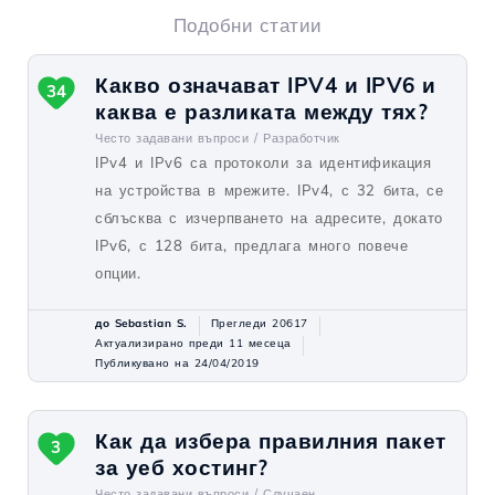
Подобни статии
Какво означават IPV4 и IPV6 и
34
каква е разликата между тях?
Често задавани въпроси /
Разработчик
IPv4 и IPv6 са протоколи за идентификация
на устройства в мрежите. IPv4, с 32 бита, се
сблъсква с изчерпването на адресите, докато
IPv6, с 128 бита, предлага много повече
опции.
до Sebastian S.
Прегледи 20617
Актуализирано преди 11 месеца
Публикувано на 24/04/2019
Как да избера правилния пакет
3
за уеб хостинг?
Често задавани въпроси /
Случаен