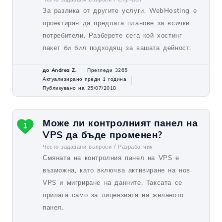
За разлика от другите услуги, WebHosting е
проектиран да предлага планове за всички
потребители. Разберете сега кой хостинг
пакет би бил подходящ за вашата дейност.
до Andrea Z.
Прегледи 3265
Актуализирано преди 1 година
Публикувано на 25/07/2018
Може ли контролният панел на
1
VPS да бъде променен?
Често задавани въпроси /
Разработчик
Смяната на контролния панел на VPS е
възможна, като включва активиране на нов
VPS и мигриране на данните. Таксата се
прилага само за лицензията на желаното
панел.