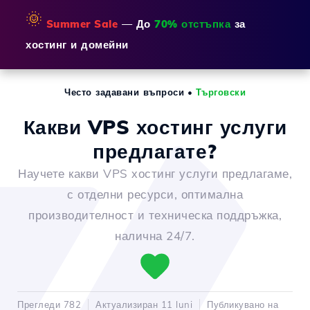
🌞
Summer Sale
— До
70% отстъпка
за
хостинг и домейни
Често задавани въпроси
•
Търговски
Какви VPS хостинг услуги
предлагате?
Научете какви VPS хостинг услуги предлагаме,
с отделни ресурси, оптимална
производителност и техническа поддръжка,
налична 24/7.
Прегледи 782
Актуализиран 11 luni
Публикувано на