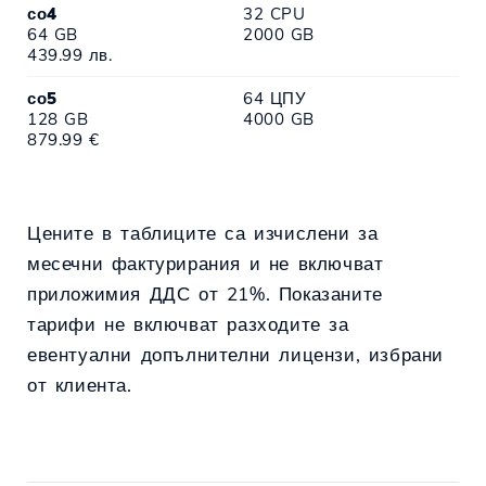
со4
32 CPU
64 GB
2000 GB
439.99 лв.
со5
64 ЦПУ
128 GB
4000 GB
879.99 €
Цените в таблиците са изчислени за
месечни фактурирания и не включват
приложимия ДДС от 21%. Показаните
тарифи не включват разходите за
евентуални допълнителни лицензи, избрани
от клиента.