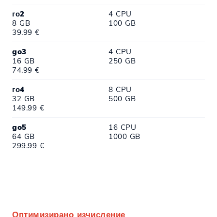
го2
4 CPU
8 GB
100 GB
39.99 €
go3
4 CPU
16 GB
250 GB
74.99 €
го4
8 CPU
32 GB
500 GB
149.99 €
go5
16 CPU
64 GB
1000 GB
299.99 €
Оптимизирано изчисление