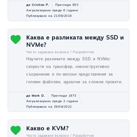
до Cristian P.
Прегледи 853
Актуализирано преди 6 години
Публикувано на 21/08/2018
Каква е разликата между SSD и
NVMe?
Често задавани въпроси /
Разработчик
Научете разликите между SSD и NVMe:
скорости на трансфер, неконструктивно
съхранение и по-високи представяния за
големи файлове, идеални за сложни проекти.
до Mark D.
Прегледи 1973
Актуализирано преди 2 години
Публикувано на 29/04/2022
Какво е KVM?
Често задавани въпроси /
Разработчик