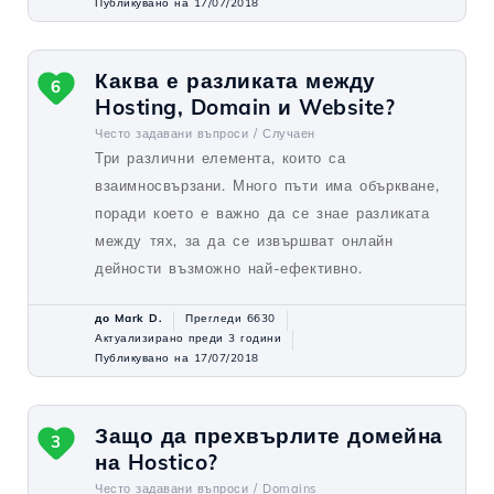
Публикувано на 17/07/2018
Каква е разликата между
6
Hosting, Domain и Website?
Често задавани въпроси /
Случаен
Три различни елемента, които са
взаимносвързани. Много пъти има объркване,
поради което е важно да се знае разликата
между тях, за да се извършват онлайн
дейности възможно най-ефективно.
до Mark D.
Прегледи 6630
Актуализирано преди 3 години
Публикувано на 17/07/2018
Защо да прехвърлите домейна
3
на Hostico?
Често задавани въпроси /
Domains