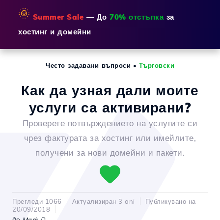
🌞
Summer Sale
— До
70% отстъпка
за
хостинг и домейни
Често задавани въпроси
•
Търговски
Как да узная дали моите
услуги са активирани?
Проверете потвърждението на услугите си
чрез фактурата за хостинг или имейлите,
получени за нови домейни и пакети.
Прегледи 1066
Актуализиран 3 ani
Публикувано на
20/09/2018
до Mark D.