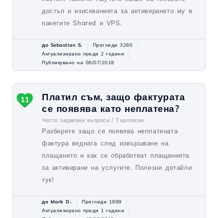
достъп и изискванията за активирането му в
пакетите Shared и VPS.
до Sebastian S.
Прегледи 3280
Актуализирано преди 2 години
Публикувано на 06/07/2018
Платил съм, защо фактурата
11
се появява като неплатена?
Често задавани въпроси /
Търговски
Разберете защо се появява неплатената
фактура веднага след извършване на
плащането и как се обработват плащанията
за активиране на услугите. Полезни детайли
тук!
до Mark D.
Прегледи 1999
Актуализирано преди 1 година