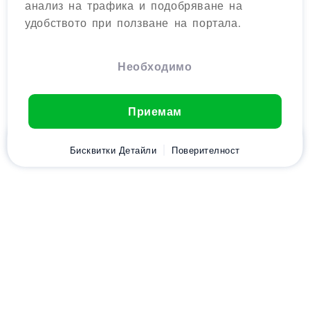
анализ на трафика и подобряване на
удобството при ползване на портала.
Необходимо
Приемам
Начало
Бисквитки Детайли
Клиент
Количка
Поверителност
Chat
Меню
Изтеглете приложението
Hostico