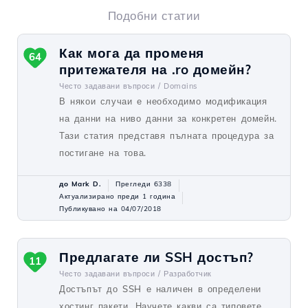
Подобни статии
Как мога да променя
64
притежателя на .ro домейн?
Често задавани въпроси /
Domains
В някои случаи е необходимо модификация
на данни на ниво данни за конкретен домейн.
Тази статия представя пълната процедура за
постигане на това.
до Mark D.
Прегледи 6338
Актуализирано преди 1 година
Публикувано на 04/07/2018
Предлагате ли SSH достъп?
11
Често задавани въпроси /
Разработчик
Достъпът до SSH е наличен в определени
хостинг пакети. Научете какви са типовете