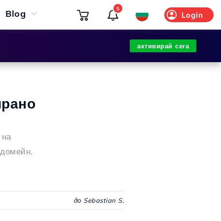
5
Blog
Login
активирай сега
ирано
 на
 домейн.
до Sebastian S.