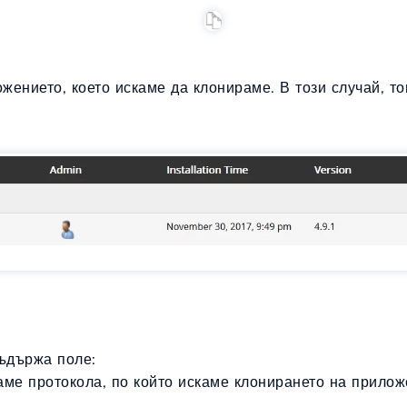
жението, което искаме да клонираме. В този случай, то
ъдържа поле:
аме протокола, по който искаме клонирането на прилож