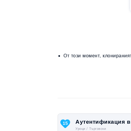
От този момент, клонирания
Аутентификация в 
15
Уроци /
Търговски