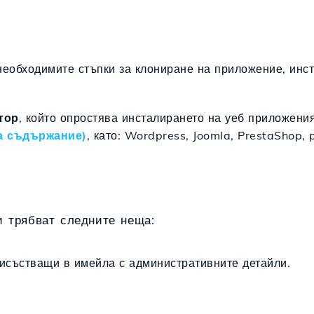
необходимите стъпки за клониране на приложение, инс
тор
, който опростява инсталирането на уеб приложен
а съдържание)
, като: Wordpress, Joomla, PrestaShop
 трябват следните неща:
рисъстващи в имейла с административните детайли.