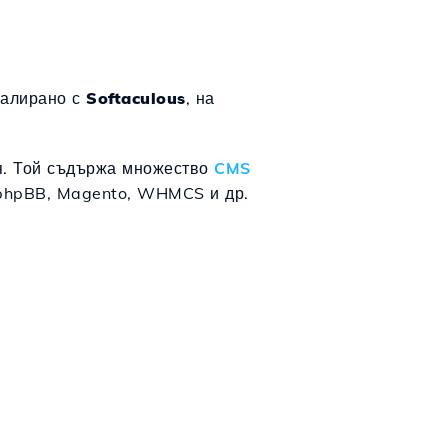
талирано с
Softaculous
, на
ия. Той съдържа множество
CMS
, phpBB, Magento, WHMCS и др.