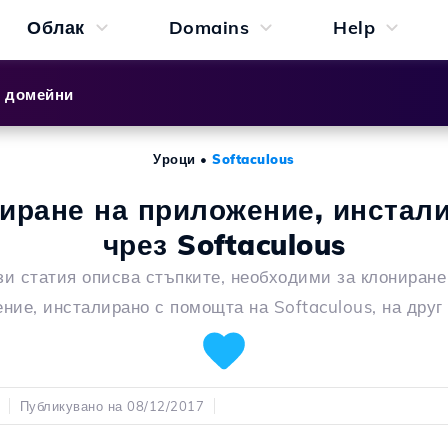
Облак
Domains
Help
и домейни
Уроци
•
Softaculous
иране на приложение, инстал
чрез Softaculous
зи статия описва стъпките, необходими за клониране
ние, инсталирано с помощта на Softaculous, на друг
Публикувано на 08/12/2017