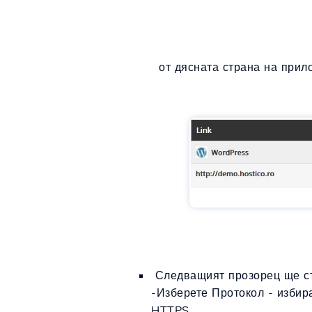
от дясната страна на прило
Следващият прозорец ще с
-Изберете Протокол -
избир
HTTPS