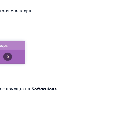
то-инсталатора.
и с помощта на
Softaculous
.