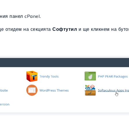
ния панел cPanel.
ще отидем на секцията
Софтутил
и ще кликнем на бут