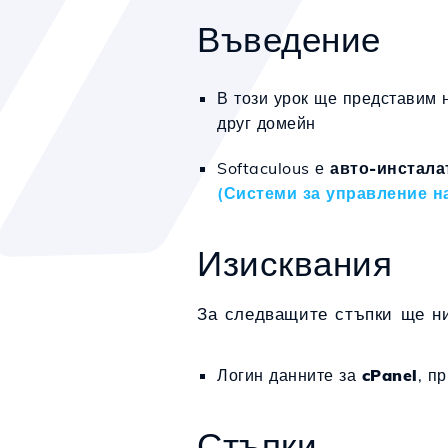
Въведение
В този урок ще представим 
друг домейн
Softaculous е
авто-инстала
(Системи за управление н
Изисквания
За следващите стъпки ще ни
Логин данните за
c
Panel
, п
Стъпки