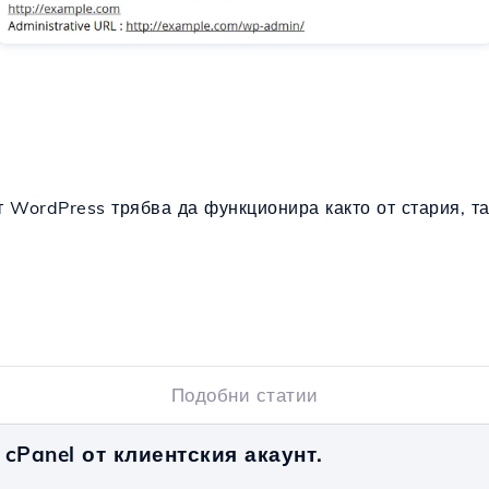
т WordPress трябва да функционира както от стария, та
Подобни статии
cPanel от клиентския акаунт.