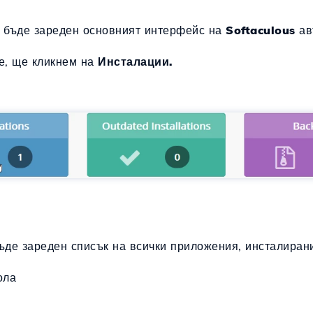
 бъде зареден основният интерфейс на
Softaculous
ав
е, ще кликнем на
Инсталации.
ъде зареден списък на всички приложения, инсталиран
вола