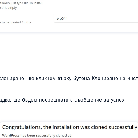
клониране, ще кликнем върху бутона Клониране на инст
адко, ще бъдем посрещнати с съобщение за успех.