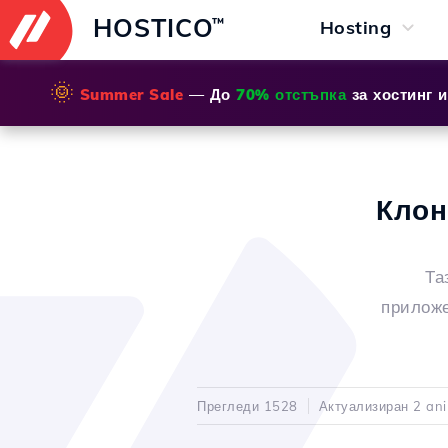
HOSTICO
™
Hosting
🌞
Summer Sale
— До
70% отстъпка
за хостинг 
Клон
Та
приложе
Прегледи 1528
Актуализиран 2 ani