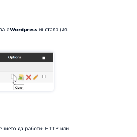
ва е
Wordpress
инсталация.
ението да работи: HTTP или