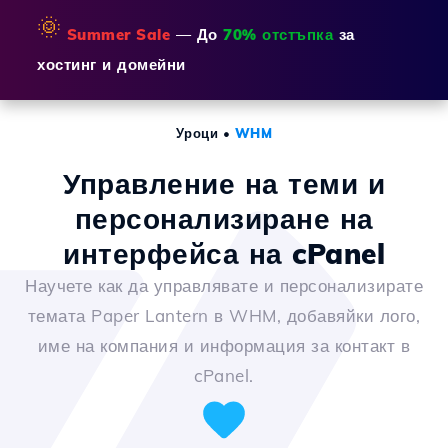
🌞
Summer Sale
— До
70% отстъпка
за
хостинг и домейни
Уроци
•
WHM
Управление на теми и
персонализиране на
интерфейса на cPanel
Научете как да управлявате и персонализирате
темата Paper Lantern в WHM, добавяйки лого,
име на компания и информация за контакт в
cPanel.