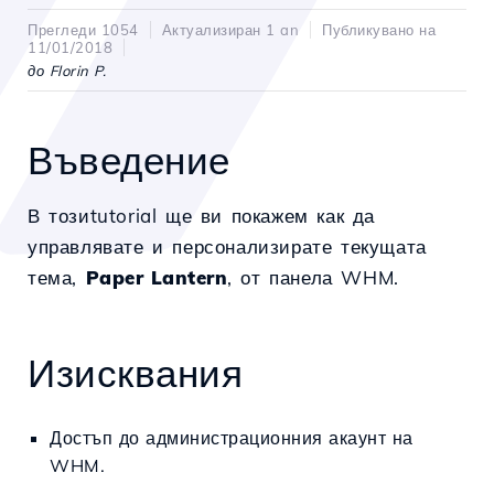
Прегледи 1054
Актуализиран 1 an
Публикувано на
11/01/2018
до Florin P.
Въведение
В тозиtutorial ще ви покажем как да
управлявате и персонализирате текущата
тема,
Paper Lantern
, от панела WHM.
Изисквания
Достъп до администрационния акаунт на
WHM.