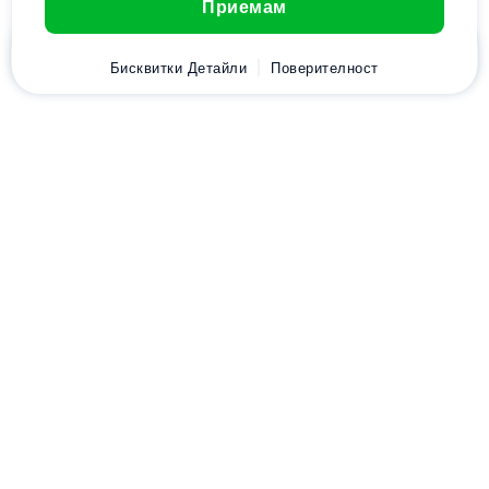
Приемам
Начало
Бисквитки Детайли
Клиент
Количка
Поверителност
Chat
Меню
Изтеглете приложението
Hostico