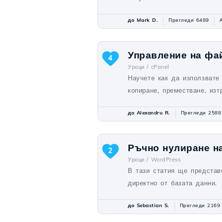
до Mark D.
Прегледи 6489
Управление на фа
4
Уроци /
cPanel
Научете как да използвате
копиране, преместване, изт
до Alexandru R.
Прегледи 2588
Ръчно нулиране на
2
Уроци /
WordPress
В тази статия ще представ
директно от базата данни.
до Sebastian S.
Прегледи 2169