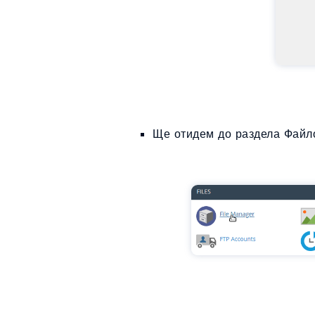
Ще отидем
до
раздела
Файло