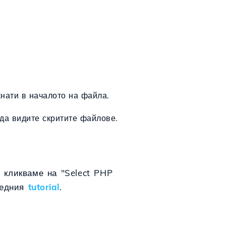
нати
в
началото на
файла.
к да видите скритите файлове.
 кликваме на "Select PHP
ледния
tutorial
.