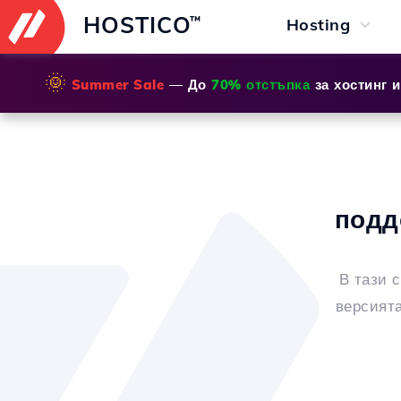
HOSTICO
™
Hosting
🌞
Summer Sale
— До
70% отстъпка
за хостинг 
подд
В тази 
версията