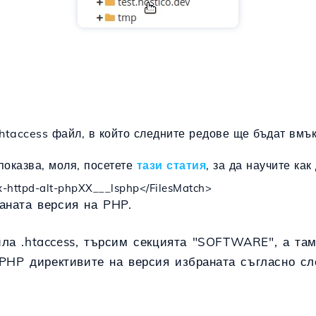
htaccess
файл
, в който следните редове ще бъдат
вмък
показва, моля, посетете
тази статия
, за да научите ка
/x-httpd-alt-phpXX___lsphp</FilesMatch>
аната версия на PHP.
ла .htaccess, търсим секцията "SOFTWARE", а там
а PHP директивите
на
версия
избраната
съгласно с