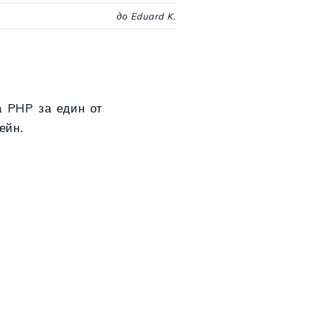
до Eduard K.
а PHP за един от
ейн.