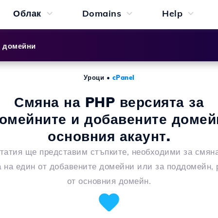
Облак
Domains
Help
и домейни
Уроци
•
cPanel
Смяна на PHP версията за
омейните и добавените домей
основния акаунт.
статия ще представим стъпките, необходими за смян
 на един от добавените домейни или за поддомейн,
от основния домейн.