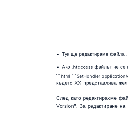
Тук ще
редактираме
файла .
Ако .htaccess файлът не се 
```html
```SetHandler application
където XX представлява жел
След като редактирахме фай
Version". За редактиране н