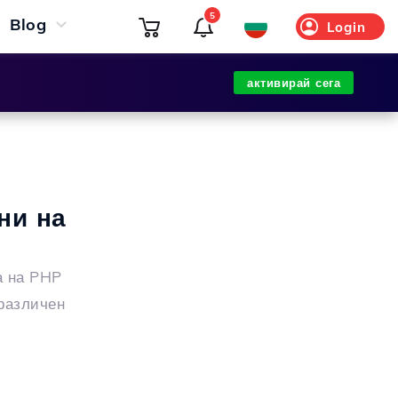
5
Blog
Login
активирай сега
ни на
а на PHP
 различен