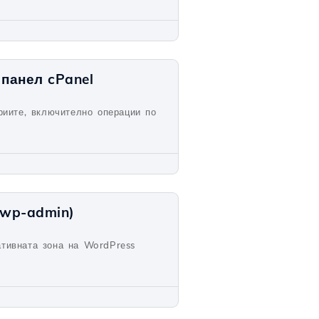
панел cPanel
риите, включително операции по
(wp-admin)
ативната зона на WordPress