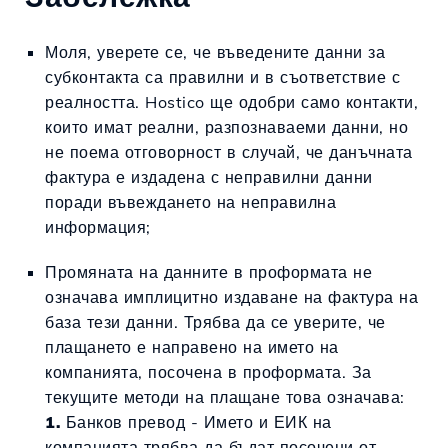
Моля, уверете се, че въведените данни за
субконтакта са правилни и в съответствие с
реалността. Hostico ще одобри само контакти,
които имат реални, разпознаваеми данни, но
не поема отговорност в случай, че данъчната
фактура е издадена с неправилни данни
поради въвеждането на неправилна
информация;
Промяната на данните в проформата не
означава имплицитно издаване на фактура на
база тези данни. Трябва да се уверите, че
плащането е направено на името на
компанията, посочена в проформата. За
текущите методи на плащане това означава:
1.
Банков превод - Името и ЕИК на
компанията трябва да бъдат посочени от