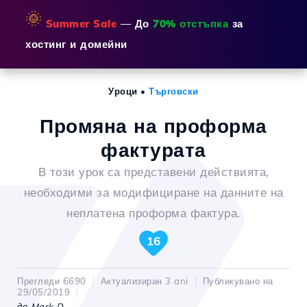
🌞
Summer Sale
— До
70% отстъпка
за
хостинг и домейни
Уроци
•
Търговски
Промяна на проформа
фактурата
В този урок са представени действията,
необходими за модифициране на данните на
неплатена проформа фактура.
16
Прегледи 6690
Актуализиран 3 ani
Публикувано на
29/05/2019
до Mark D.