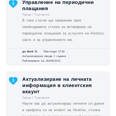
Управление на периодични
3
плащания
Уроци /
Търговски
В тази статия ще преминем през
необходимите стъпки за активиране на
периодични плащания за услугите на Hostico,
както и за управлението им.
до Mark D.
Прегледи 2724
Актуализирано преди 1 година
Публикувано на 25/06/2021
Актуализиране на личната
3
информация в клиентския
акаунт
Уроци /
Търговски
Научи как да актуализираш личните си данни
в профила си на клиент на Hostico, стъпка