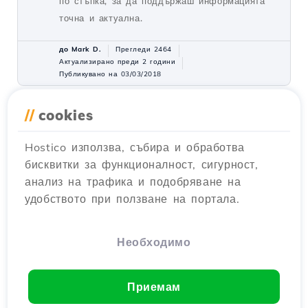
по стъпка, за да поддържаш информацията
точна и актуална.
до Mark D.
Прегледи 2464
Актуализирано преди 2 години
Публикувано на 03/03/2018
//
cookies
Активиране на фактуриране на
3
подизпълнители
Hostico използва, събира и обработва
Уроци /
Търговски
бисквитки за функционалност, сигурност,
Активирането на фактурирането на
анализ на трафика и подобряване на
подконтакти в акаунта на Hostico е просто.
удобството при ползване на портала.
Следвайте стъпките, за да създадете
подkontakt, да го назначите на услуга и да
конфигурирате финансовите уведомления.
Необходимо
до Mark D.
Прегледи 1994
Актуализирано преди 2 години
Приемам
Публикувано на 08/06/2022