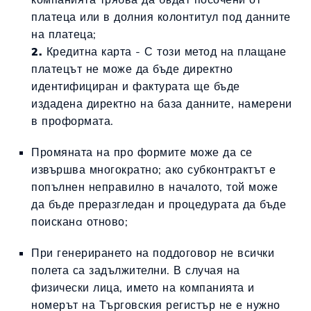
платеца или в долния колонтитул под данните
на платеца;
2.
Кредитна карта - С този метод на плащане
платецът не може да бъде директно
идентифициран и фактурата ще бъде
издадена директно на база данните, намерени
в проформата.
Промяната на про формите може да се
извършва многократно; ако субконтрактът е
попълнен неправилно в началото, той може
да бъде преразгледан и процедурата да бъде
поисканa отново;
При генерирането на поддоговор не всички
полета са задължителни. В случая на
физически лица, името на компанията и
номерът на Търговския регистър не е нужно