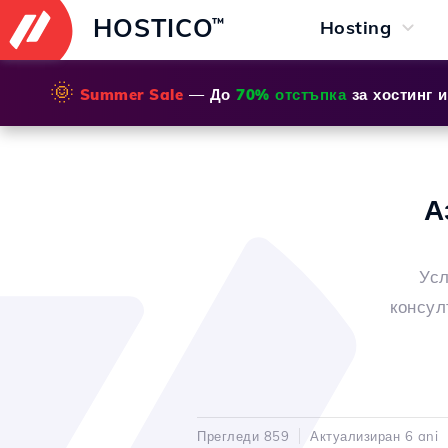
HOSTICO
™
Hosting
🌞
Summer Sale
— До
70% отстъпка
за хостинг 
А
Усл
консул
Прегледи 859
Актуализиран 6 ani