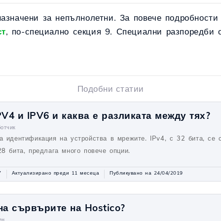
назначени за непълнолетни. За повече подробности
ст
, по-специално секция 9. Специални разпоредби 
Подобни статии
PV4 и IPV6 и каква е разликата между тях?
отчик
за идентификация на устройства в мрежите. IPv4, с 32 бита, се 
28 бита, предлага много повече опции.
7
Актуализирано преди 11 месеца
Публикувано на 24/04/2019
на сървърите на Hostico?
ен