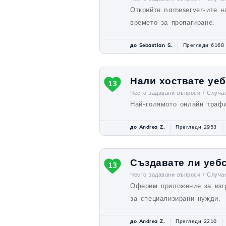
Открийте nameserver-ите на
времето за пропагиране.
до Sebastian S.
Прегледи 6168
Нали хоствате уеб
13
Често задавани въпроси /
Случа
Най-голямото онлайн трафи
до Andrea Z.
Прегледи 2953
Създавате ли уеб
13
Често задавани въпроси /
Случа
Оферим приложение за изгр
за специализирани нужди.
до Andrea Z.
Прегледи 2210