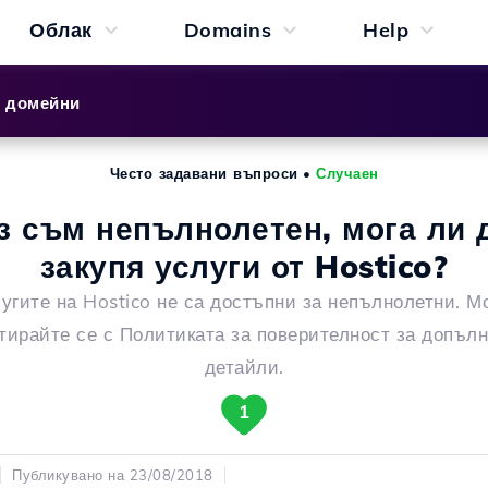
Облак
Domains
Help
и домейни
Често задавани въпроси
•
Случаен
з съм непълнолетен, мога ли 
закупя услуги от Hostico?
угите на Hostico не са достъпни за непълнолетни. М
тирайте се с Политиката за поверителност за допъл
детайли.
1
Публикувано на 23/08/2018