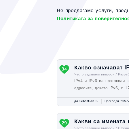
Не предлагаме услуги, пред
Политиката за поверително
Какво означават I
34
Често задавани въпроси /
Разраб
IPv4 и IPv6 са протоколи 
адресите, докато IPv6, с 1
до Sebastian S.
Прегледи 2057
Какви са имената 
29
Често задавани въпроси /
Случа