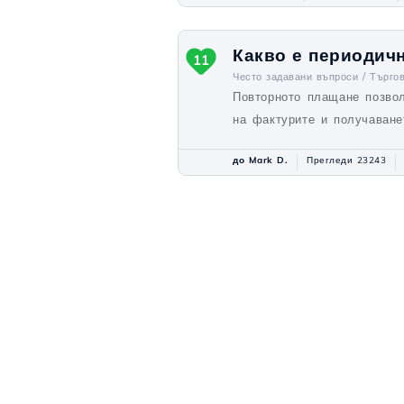
Какво е периодич
11
Често задавани въпроси /
Търго
Повторното плащане позвол
на фактурите и получаване
до Mark D.
Прегледи 23243