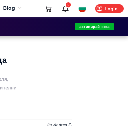
5
Blog
Login
активирай сега
да
оля,
нителни
до Andrea Z.